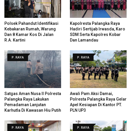
Polsek Pahandut Identifikasi
Kapolresta Palangka Raya
Kebakaran Rumah, Warung
Hadiri Sertijab Irwasda, Karo
Dan 8 Kamar Kos Di Jalan
SDM Serta Kapolres Kobar
R.A. Kartini
Dan Lamandau
P. RAYA
P. RAYA
Satgas Aman Nusa II Polresta
Awali Pam Aksi Damai,
Palangka Raya Lakukan
Polresta Palangka Raya Gelar
Pemadaman Lanjutan
Apel Kesiapan Di Kantor PT.
Karhutla Di Kawasan Hiu Putih
PLN UP3
P. RAYA
P. RAYA