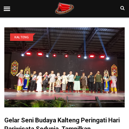
KALTENG
Gelar Seni Budaya Kalteng Peringati Hari
Pariwisata Sedunia, Tampilkan