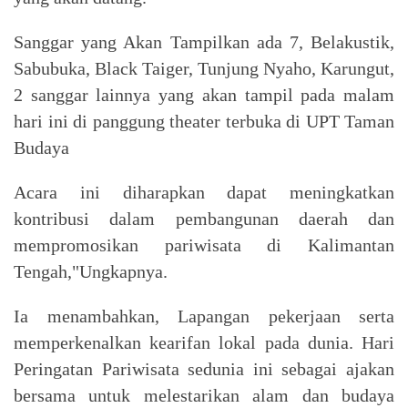
Sanggar yang Akan Tampilkan ada 7, Belakustik,
Sabubuka, Black Taiger, Tunjung Nyaho, Karungut,
2 sanggar lainnya yang akan tampil pada malam
hari ini di panggung theater terbuka di UPT Taman
Budaya
Acara ini diharapkan dapat meningkatkan
kontribusi dalam pembangunan daerah dan
mempromosikan pariwisata di Kalimantan
Tengah,"Ungkapnya.
Ia menambahkan, Lapangan pekerjaan serta
memperkenalkan kearifan lokal pada dunia. Hari
Peringatan Pariwisata sedunia ini sebagai ajakan
bersama untuk melestarikan alam dan budaya