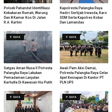
Polsek Pahandut Identifikasi
Kapolresta Palangka Raya
Kebakaran Rumah, Warung
Hadiri Sertijab Irwasda, Karo
Dan 8 Kamar Kos Di Jalan
SDM Serta Kapolres Kobar
R.A. Kartini
Dan Lamandau
P. RAYA
P. RAYA
Satgas Aman Nusa II Polresta
Awali Pam Aksi Damai,
Palangka Raya Lakukan
Polresta Palangka Raya Gelar
Pemadaman Lanjutan
Apel Kesiapan Di Kantor PT.
Karhutla Di Kawasan Hiu Putih
PLN UP3
P. RAYA
P. RAYA