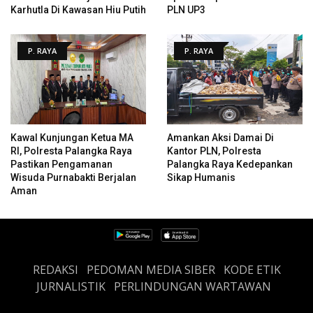
Karhutla Di Kawasan Hiu Putih
PLN UP3
P. RAYA
P. RAYA
Kawal Kunjungan Ketua MA
Amankan Aksi Damai Di
RI, Polresta Palangka Raya
Kantor PLN, Polresta
Pastikan Pengamanan
Palangka Raya Kedepankan
Wisuda Purnabakti Berjalan
Sikap Humanis
Aman
REDAKSI
PEDOMAN MEDIA SIBER
KODE ETIK
JURNALISTIK
PERLINDUNGAN WARTAWAN