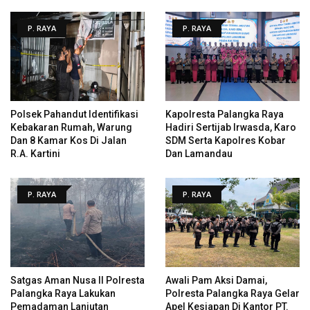
P. RAYA
P. RAYA
Polsek Pahandut Identifikasi
Kapolresta Palangka Raya
Kebakaran Rumah, Warung
Hadiri Sertijab Irwasda, Karo
Dan 8 Kamar Kos Di Jalan
SDM Serta Kapolres Kobar
R.A. Kartini
Dan Lamandau
P. RAYA
P. RAYA
Satgas Aman Nusa II Polresta
Awali Pam Aksi Damai,
Palangka Raya Lakukan
Polresta Palangka Raya Gelar
Pemadaman Lanjutan
Apel Kesiapan Di Kantor PT.