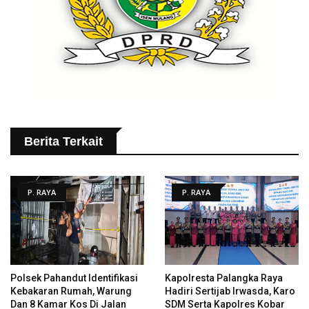
Berita Terkait
P. RAYA
P. RAYA
Polsek Pahandut Identifikasi
Kapolresta Palangka Raya
Kebakaran Rumah, Warung
Hadiri Sertijab Irwasda, Karo
Dan 8 Kamar Kos Di Jalan
SDM Serta Kapolres Kobar