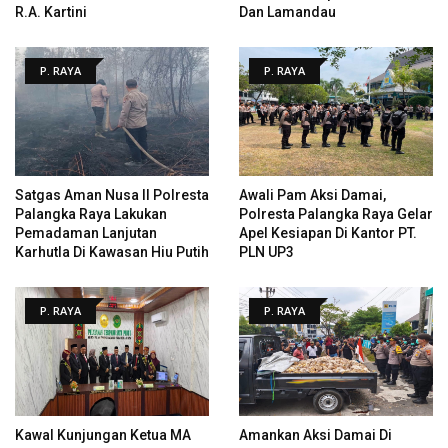
R.A. Kartini
Dan Lamandau
P. RAYA
P. RAYA
Satgas Aman Nusa II Polresta
Awali Pam Aksi Damai,
Palangka Raya Lakukan
Polresta Palangka Raya Gelar
Pemadaman Lanjutan
Apel Kesiapan Di Kantor PT.
Karhutla Di Kawasan Hiu Putih
PLN UP3
P. RAYA
P. RAYA
Kawal Kunjungan Ketua MA
Amankan Aksi Damai Di