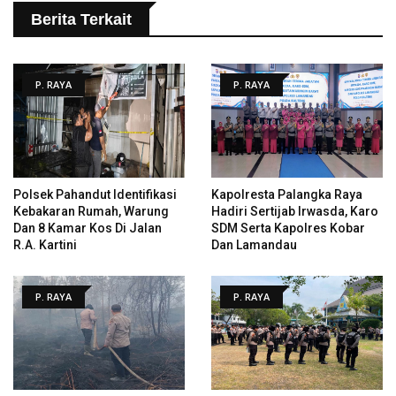
Berita Terkait
P. RAYA
P. RAYA
Polsek Pahandut Identifikasi
Kapolresta Palangka Raya
Kebakaran Rumah, Warung
Hadiri Sertijab Irwasda, Karo
Dan 8 Kamar Kos Di Jalan
SDM Serta Kapolres Kobar
R.A. Kartini
Dan Lamandau
P. RAYA
P. RAYA