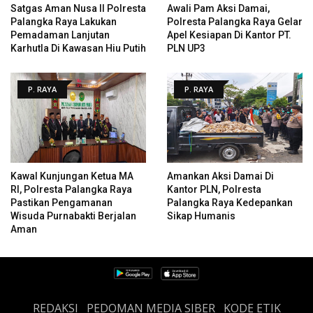
Satgas Aman Nusa II Polresta
Awali Pam Aksi Damai,
Palangka Raya Lakukan
Polresta Palangka Raya Gelar
Pemadaman Lanjutan
Apel Kesiapan Di Kantor PT.
Karhutla Di Kawasan Hiu Putih
PLN UP3
P. RAYA
P. RAYA
Kawal Kunjungan Ketua MA
Amankan Aksi Damai Di
RI, Polresta Palangka Raya
Kantor PLN, Polresta
Pastikan Pengamanan
Palangka Raya Kedepankan
Wisuda Purnabakti Berjalan
Sikap Humanis
Aman
REDAKSI
PEDOMAN MEDIA SIBER
KODE ETIK