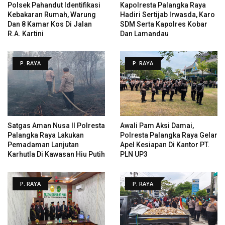
Polsek Pahandut Identifikasi
Kapolresta Palangka Raya
Kebakaran Rumah, Warung
Hadiri Sertijab Irwasda, Karo
Dan 8 Kamar Kos Di Jalan
SDM Serta Kapolres Kobar
R.A. Kartini
Dan Lamandau
P. RAYA
P. RAYA
Satgas Aman Nusa II Polresta
Awali Pam Aksi Damai,
Palangka Raya Lakukan
Polresta Palangka Raya Gelar
Pemadaman Lanjutan
Apel Kesiapan Di Kantor PT.
Karhutla Di Kawasan Hiu Putih
PLN UP3
P. RAYA
P. RAYA