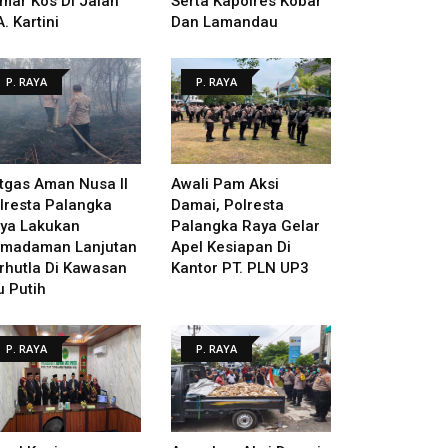
mar Kos Di Jalan
Serta Kapolres Kobar
A. Kartini
Dan Lamandau
P. RAYA
P. RAYA
tgas Aman Nusa II
Awali Pam Aksi
lresta Palangka
Damai, Polresta
ya Lakukan
Palangka Raya Gelar
madaman Lanjutan
Apel Kesiapan Di
rhutla Di Kawasan
Kantor PT. PLN UP3
u Putih
P. RAYA
P. RAYA