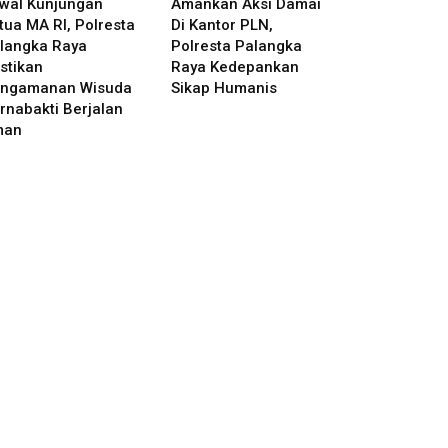
wal Kunjungan
Amankan Aksi Damai
tua MA RI, Polresta
Di Kantor PLN,
langka Raya
Polresta Palangka
stikan
Raya Kedepankan
ngamanan Wisuda
Sikap Humanis
rnabakti Berjalan
man