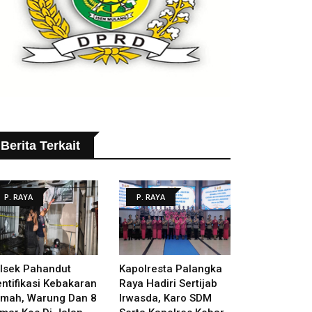
Berita Terkait
P. RAYA
P. RAYA
lsek Pahandut
Kapolresta Palangka
entifikasi Kebakaran
Raya Hadiri Sertijab
mah, Warung Dan 8
Irwasda, Karo SDM