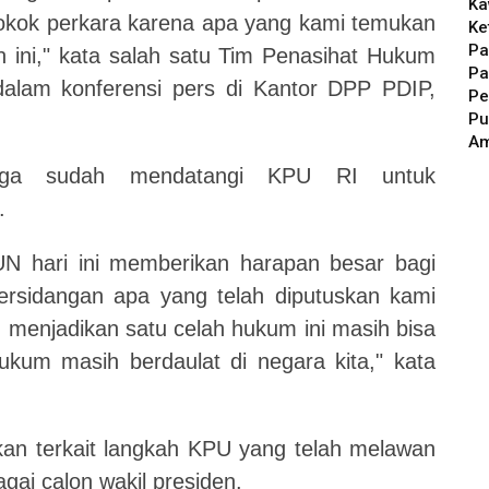
Ka
pokok perkara karena apa yang kami temukan
Ke
Pa
n ini," kata salah satu Tim Penasihat Hukum
Pa
alam konferensi pers di Kantor DPP PDIP,
Pe
Pu
A
uga sudah mendatangi KPU RI untuk
.
UN hari ini memberikan harapan besar bagi
ersidangan apa yang telah diputuskan kami
i, menjadikan satu celah hukum ini masih bisa
hukum masih berdaulat di negara kita," kata
an terkait langkah KPU yang telah melawan
ai calon wakil presiden.