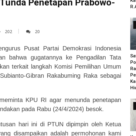
 Tunda Penetapan Prabowo-
Ka
R.
202
20
urus Pusat Partai Demokrasi Indonesia
Sa
an bahwa gugatannya ke Pengadilan Tata
Po
kan terkait langkah Komisi Pemilihan Umum
Ra
Subianto-Gibran Rakabuming Raka sebagai
Pe
Ka
Hi
 meminta KPU RI agar menunda penetapan
gendakan pada Rabu (24/4/2024) besok.
usan hari ini di PTUN dipimpin oleh Ketua
 yang disampaikan adalah permohonan kami