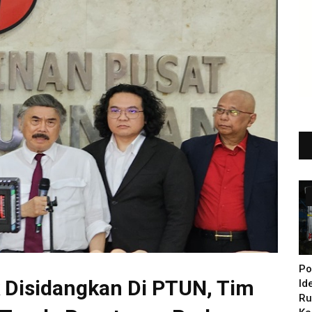
Po
 Disidangkan Di PTUN, Tim
Id
Ru