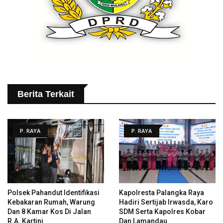
Berita Terkait
P. RAYA
P. RAYA
Polsek Pahandut Identifikasi
Kapolresta Palangka Raya
Kebakaran Rumah, Warung
Hadiri Sertijab Irwasda, Karo
Dan 8 Kamar Kos Di Jalan
SDM Serta Kapolres Kobar
R.A. Kartini
Dan Lamandau