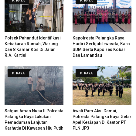
P. RAYA
P. RAYA
Polsek Pahandut Identifikasi
Kapolresta Palangka Raya
Kebakaran Rumah, Warung
Hadiri Sertijab Irwasda, Karo
Dan 8 Kamar Kos Di Jalan
SDM Serta Kapolres Kobar
R.A. Kartini
Dan Lamandau
P. RAYA
P. RAYA
Satgas Aman Nusa II Polresta
Awali Pam Aksi Damai,
Palangka Raya Lakukan
Polresta Palangka Raya Gelar
Pemadaman Lanjutan
Apel Kesiapan Di Kantor PT.
Karhutla Di Kawasan Hiu Putih
PLN UP3