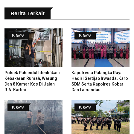
Berita Terkait
P. RAYA
P. RAYA
Polsek Pahandut Identifikasi
Kapolresta Palangka Raya
Kebakaran Rumah, Warung
Hadiri Sertijab Irwasda, Karo
Dan 8 Kamar Kos Di Jalan
SDM Serta Kapolres Kobar
R.A. Kartini
Dan Lamandau
P. RAYA
P. RAYA