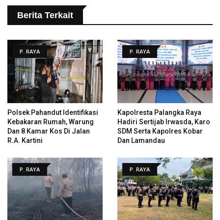
Berita Terkait
P. RAYA
P. RAYA
Polsek Pahandut Identifikasi
Kapolresta Palangka Raya
Kebakaran Rumah, Warung
Hadiri Sertijab Irwasda, Karo
Dan 8 Kamar Kos Di Jalan
SDM Serta Kapolres Kobar
R.A. Kartini
Dan Lamandau
P. RAYA
P. RAYA