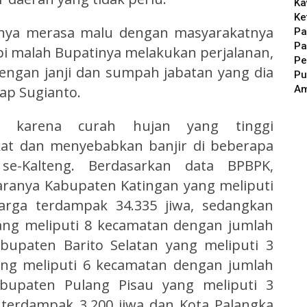
Ka
Ke
snya merasa malu dengan masyarakatnya
Pa
Pa
pi malah Bupatinya melakukan perjalanan,
Pe
 dengan janji dan sumpah jabatan yang dia
Pu
A
cap Sugianto.
a karena curah hujan yang tinggi
kat dan menyebabkan banjir di beberapa
e-Kalteng. Berdasarkan data BPBPK,
ranya Kabupaten Katingan yang meliputi
rga terdampak 34.335 jiwa, sedangkan
ang meliputi 8 kecamatan dengan jumlah
bupaten Barito Selatan yang meliputi 3
ng meliputi 6 kecamatan dengan jumlah
abupaten Pulang Pisau yang meliputi 3
terdampak 3.200 jiwa dan Kota Palangka