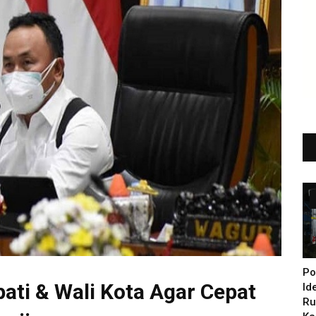
Po
pati & Wali Kota Agar Cepat
Id
Ru