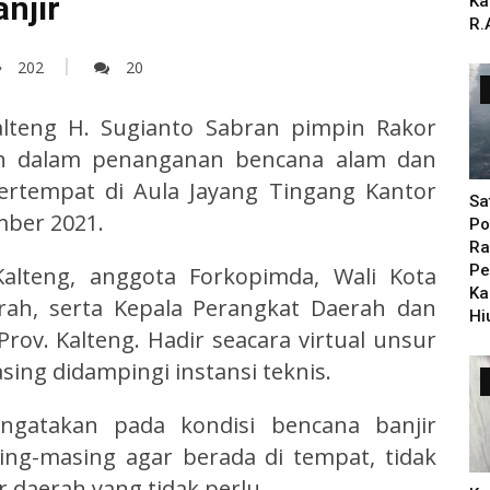
njir
Ka
R.
202
20
lteng H. Sugianto Sabran pimpin Rakor
ah dalam penanganan bencana alam dan
ertempat di Aula Jayang Tingang Kantor
Sa
mber 2021.
Po
Ra
Pe
Kalteng, anggota Forkopimda, Wali Kota
Ka
erah, serta Kepala Perangkat Daerah dan
Hi
 Prov. Kalteng. Hadir seacara virtual unsur
ng didampingi instansi teknis.
gatakan pada kondisi bencana banjir
ing-masing agar berada di tempat, tidak
 daerah yang tidak perlu.