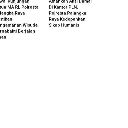
wal Kunjungan
Amankan Aksi Damai
tua MA RI, Polresta
Di Kantor PLN,
langka Raya
Polresta Palangka
stikan
Raya Kedepankan
ngamanan Wisuda
Sikap Humanis
rnabakti Berjalan
man