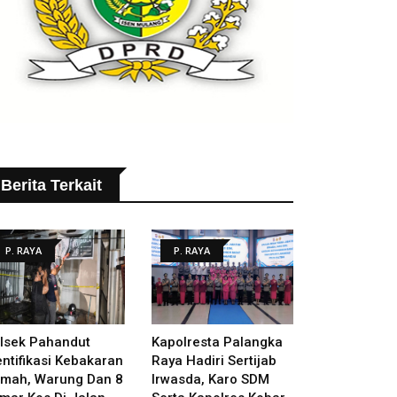
Berita Terkait
P. RAYA
P. RAYA
lsek Pahandut
Kapolresta Palangka
entifikasi Kebakaran
Raya Hadiri Sertijab
mah, Warung Dan 8
Irwasda, Karo SDM