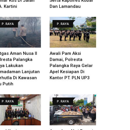
mar Kos Di Jalan
Serta Kapolres Kobar
A. Kartini
Dan Lamandau
P. RAYA
P. RAYA
tgas Aman Nusa II
Awali Pam Aksi
lresta Palangka
Damai, Polresta
ya Lakukan
Palangka Raya Gelar
madaman Lanjutan
Apel Kesiapan Di
rhutla Di Kawasan
Kantor PT. PLN UP3
u Putih
P. RAYA
P. RAYA