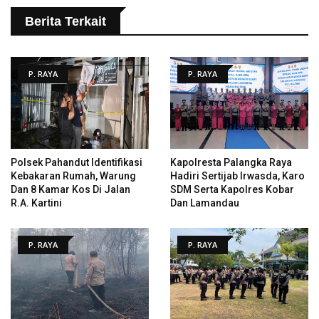
Berita Terkait
P. RAYA
P. RAYA
Polsek Pahandut Identifikasi
Kapolresta Palangka Raya
Kebakaran Rumah, Warung
Hadiri Sertijab Irwasda, Karo
Dan 8 Kamar Kos Di Jalan
SDM Serta Kapolres Kobar
R.A. Kartini
Dan Lamandau
P. RAYA
P. RAYA