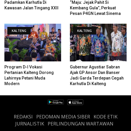
Padamkan Karhutla Di
“Maju: Jejak Pahit Si
Kawasan Jalan Tingang XXII
Kembang Gula”, Perkuat
Pesan P4GN Lewat Sinema
KALTENG
KALTENG
Program D-I Vokasi
Gubernur Agustiar Sabran
Pertanian Kalteng Dorong
Ajak GP Ansor Dan Banser
Lahirnya Petani Muda
Jadi Garda Terdepan Cegah
Modern
Karhutla Di Kalteng
REDAKSI
PEDOMAN MEDIA SIBER
KODE ETIK
JURNALISTIK
PERLINDUNGAN WARTAWAN