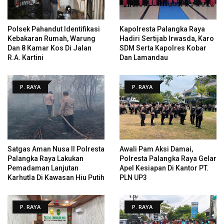
Polsek Pahandut Identifikasi
Kapolresta Palangka Raya
Kebakaran Rumah, Warung
Hadiri Sertijab Irwasda, Karo
Dan 8 Kamar Kos Di Jalan
SDM Serta Kapolres Kobar
R.A. Kartini
Dan Lamandau
P. RAYA
P. RAYA
Satgas Aman Nusa II Polresta
Awali Pam Aksi Damai,
Palangka Raya Lakukan
Polresta Palangka Raya Gelar
Pemadaman Lanjutan
Apel Kesiapan Di Kantor PT.
Karhutla Di Kawasan Hiu Putih
PLN UP3
P. RAYA
P. RAYA