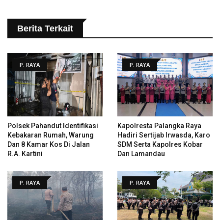
Berita Terkait
P. RAYA
P. RAYA
Polsek Pahandut Identifikasi
Kapolresta Palangka Raya
Kebakaran Rumah, Warung
Hadiri Sertijab Irwasda, Karo
Dan 8 Kamar Kos Di Jalan
SDM Serta Kapolres Kobar
R.A. Kartini
Dan Lamandau
P. RAYA
P. RAYA