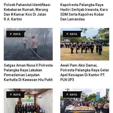
Polsek Pahandut Identifikasi
Kapolresta Palangka Raya
Kebakaran Rumah, Warung
Hadiri Sertijab Irwasda, Karo
Dan 8 Kamar Kos Di Jalan
SDM Serta Kapolres Kobar
R.A. Kartini
Dan Lamandau
P. RAYA
P. RAYA
Satgas Aman Nusa II Polresta
Awali Pam Aksi Damai,
Palangka Raya Lakukan
Polresta Palangka Raya Gelar
Pemadaman Lanjutan
Apel Kesiapan Di Kantor PT.
Karhutla Di Kawasan Hiu Putih
PLN UP3
P. RAYA
P. RAYA