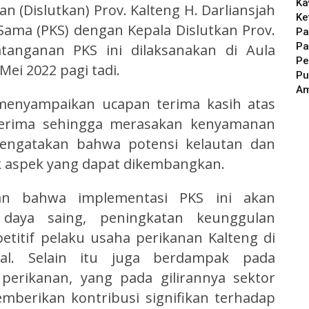
Ka
n (Dislutkan) Prov. Kalteng H. Darliansjah
Ke
Sama (PKS) dengan Kepala Dislutkan Prov.
Pa
Pa
tanganan PKS ini dilaksanakan di Aula
Pe
Mei 2022 pagi tadi.
Pu
A
menyampaikan ucapan terima kasih atas
terima sehingga merasakan kenyamanan
 mengatakan bahwa potensi kelautan dan
k aspek yang dapat dikembangkan.
an bahwa implementasi PKS ini akan
daya saing, peningkatan keunggulan
titif pelaku usaha perikanan Kalteng di
al. Selain itu juga berdampak pada
erikanan, yang pada gilirannya sektor
mberikan kontribusi signifikan terhadap