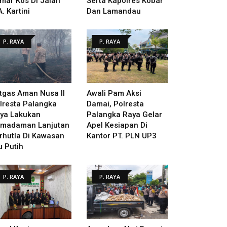
mar Kos Di Jalan
Serta Kapolres Kobar
A. Kartini
Dan Lamandau
P. RAYA
P. RAYA
tgas Aman Nusa II
Awali Pam Aksi
lresta Palangka
Damai, Polresta
ya Lakukan
Palangka Raya Gelar
madaman Lanjutan
Apel Kesiapan Di
rhutla Di Kawasan
Kantor PT. PLN UP3
u Putih
P. RAYA
P. RAYA