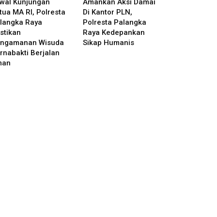
wal Kunjungan
Amankan Aksi Damai
tua MA RI, Polresta
Di Kantor PLN,
langka Raya
Polresta Palangka
stikan
Raya Kedepankan
ngamanan Wisuda
Sikap Humanis
rnabakti Berjalan
man