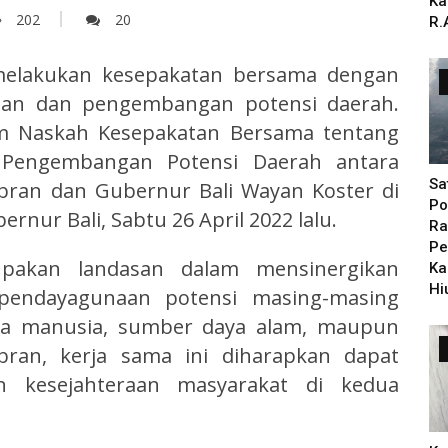
Ka
202
20
R.
 melakukan kesepakatan bersama dengan
an dan pengembangan potensi daerah.
am Naskah Kesepakatan Bersama tentang
Pengembangan Potensi Daerah antara
Sa
bran dan Gubernur Bali Wayan Koster di
Po
nur Bali, Sabtu 26 April 2022 lalu.
Ra
Pe
pakan landasan dalam mensinergikan
Ka
Hi
endayagunaan potensi masing-masing
aya manusia, sumber daya alam, maupun
bran, kerja sama ini diharapkan dapat
 kesejahteraan masyarakat di kedua