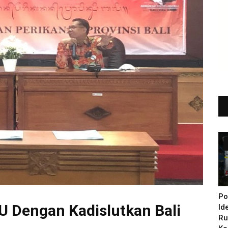
Po
U Dengan Kadislutkan Bali
Id
Ru