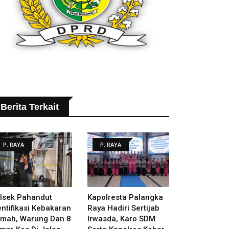
Berita Terkait
P. RAYA
P. RAYA
lsek Pahandut
Kapolresta Palangka
entifikasi Kebakaran
Raya Hadiri Sertijab
mah, Warung Dan 8
Irwasda, Karo SDM