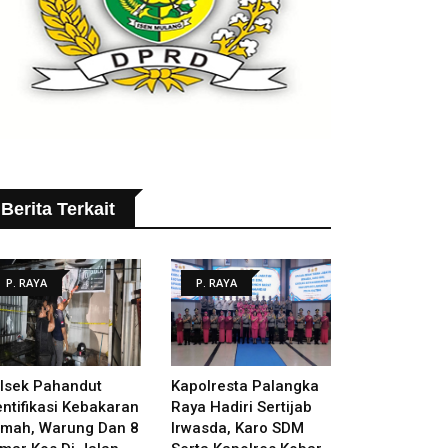
Berita Terkait
P. RAYA
P. RAYA
lsek Pahandut
Kapolresta Palangka
entifikasi Kebakaran
Raya Hadiri Sertijab
mah, Warung Dan 8
Irwasda, Karo SDM