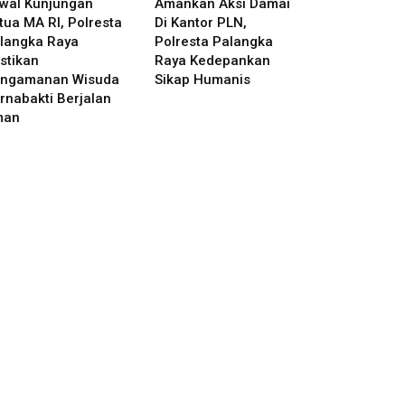
wal Kunjungan
Amankan Aksi Damai
tua MA RI, Polresta
Di Kantor PLN,
langka Raya
Polresta Palangka
stikan
Raya Kedepankan
ngamanan Wisuda
Sikap Humanis
rnabakti Berjalan
man