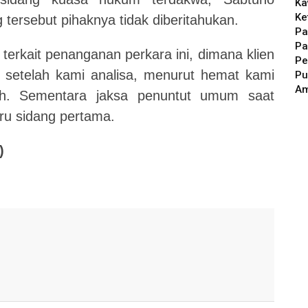
Ka
Ke
ersebut pihaknya tidak diberitahukan.
Pa
Pa
terkait penanganan perkara ini, dimana klien
Pe
setelah kami analisa, menurut hemat kami
Pu
A
uh. Sementara jaksa penuntut umum saat
aru sidang pertama.
)