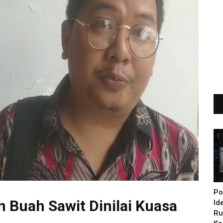
Po
 Buah Sawit Dinilai Kuasa
Id
Ru