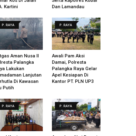
mar Kos Di Jalan
Serta Kapolres Kobar
A. Kartini
Dan Lamandau
P. RAYA
P. RAYA
tgas Aman Nusa II
Awali Pam Aksi
lresta Palangka
Damai, Polresta
ya Lakukan
Palangka Raya Gelar
madaman Lanjutan
Apel Kesiapan Di
rhutla Di Kawasan
Kantor PT. PLN UP3
u Putih
P. RAYA
P. RAYA