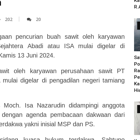
n
Ka
R.
202
20
aan pencurian buah sawit oleh karyawan
jahtera Abadi atau ISA mulai digelar di
Kamis 13 Juni 2024.
Sa
Po
awit oleh karyawan perusahaan sawit PT
Ra
Pe
 mulai digelar di pengadilan negeri tamiang
Ka
Hi
s Moch. Isa Nazarudin didampingi anggota
at dengan agenda pembacaan dakwaan dari
erdakwa yakni inisial MSP dan PS.
idang kuasa hukum terdakwa, Sabtuno