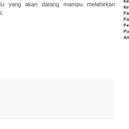
Ka
ktu yang akan datang mampu melahirkan
Ke
t.
Pa
Pa
Pe
Pu
A