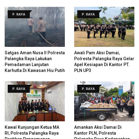
P. RAYA
P. RAYA
Satgas Aman Nusa II Polresta
Awali Pam Aksi Damai,
Palangka Raya Lakukan
Polresta Palangka Raya Gelar
Pemadaman Lanjutan
Apel Kesiapan Di Kantor PT.
Karhutla Di Kawasan Hiu Putih
PLN UP3
P. RAYA
P. RAYA
Kawal Kunjungan Ketua MA
Amankan Aksi Damai Di
RI, Polresta Palangka Raya
Kantor PLN, Polresta
Pastikan Pengamanan
Palangka Raya Kedepankan