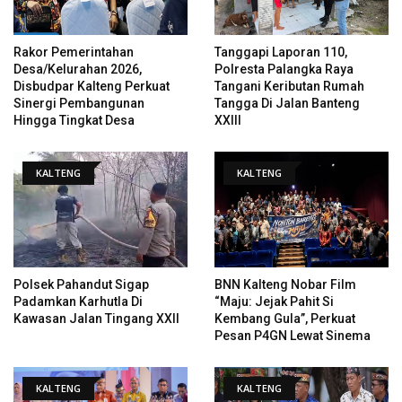
Rakor Pemerintahan
Tanggapi Laporan 110,
Desa/Kelurahan 2026,
Polresta Palangka Raya
Disbudpar Kalteng Perkuat
Tangani Keributan Rumah
Sinergi Pembangunan
Tangga Di Jalan Banteng
Hingga Tingkat Desa
XXIII
KALTENG
KALTENG
Polsek Pahandut Sigap
BNN Kalteng Nobar Film
Padamkan Karhutla Di
“Maju: Jejak Pahit Si
Kawasan Jalan Tingang XXII
Kembang Gula”, Perkuat
Pesan P4GN Lewat Sinema
KALTENG
KALTENG