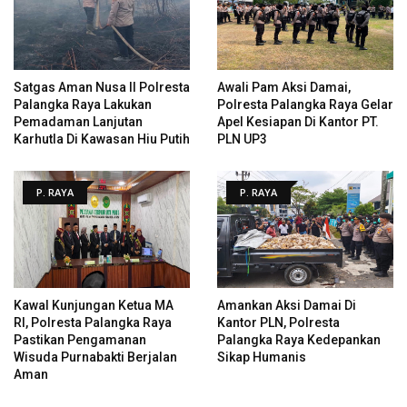
Satgas Aman Nusa II Polresta
Awali Pam Aksi Damai,
Palangka Raya Lakukan
Polresta Palangka Raya Gelar
Pemadaman Lanjutan
Apel Kesiapan Di Kantor PT.
Karhutla Di Kawasan Hiu Putih
PLN UP3
P. RAYA
P. RAYA
Kawal Kunjungan Ketua MA
Amankan Aksi Damai Di
RI, Polresta Palangka Raya
Kantor PLN, Polresta
Pastikan Pengamanan
Palangka Raya Kedepankan
Wisuda Purnabakti Berjalan
Sikap Humanis
Aman