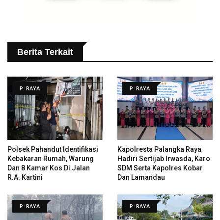
Berita Terkait
P. RAYA
P. RAYA
Polsek Pahandut Identifikasi
Kapolresta Palangka Raya
Kebakaran Rumah, Warung
Hadiri Sertijab Irwasda, Karo
Dan 8 Kamar Kos Di Jalan
SDM Serta Kapolres Kobar
R.A. Kartini
Dan Lamandau
P. RAYA
P. RAYA