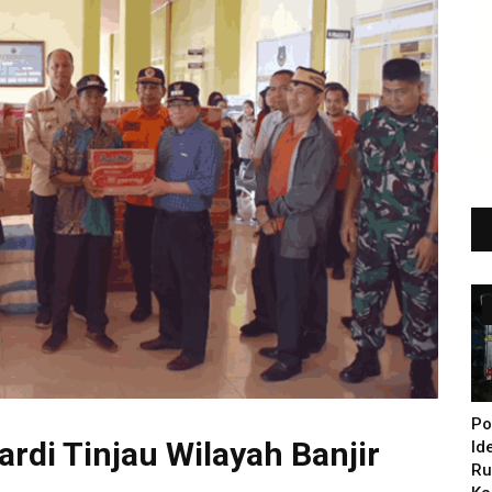
Po
ardi Tinjau Wilayah Banjir
Id
Ru