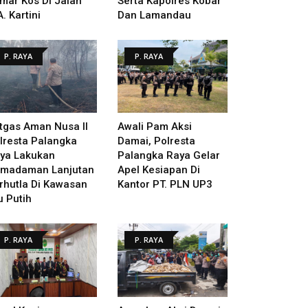
mar Kos Di Jalan
Serta Kapolres Kobar
A. Kartini
Dan Lamandau
P. RAYA
P. RAYA
tgas Aman Nusa II
Awali Pam Aksi
lresta Palangka
Damai, Polresta
ya Lakukan
Palangka Raya Gelar
madaman Lanjutan
Apel Kesiapan Di
rhutla Di Kawasan
Kantor PT. PLN UP3
u Putih
P. RAYA
P. RAYA