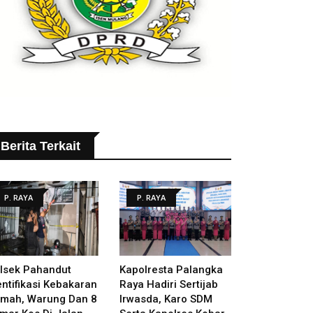
Berita Terkait
P. RAYA
P. RAYA
lsek Pahandut
Kapolresta Palangka
entifikasi Kebakaran
Raya Hadiri Sertijab
mah, Warung Dan 8
Irwasda, Karo SDM