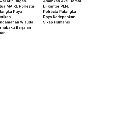
wal Kunjungan
Amankan Aksi Damai
tua MA RI, Polresta
Di Kantor PLN,
langka Raya
Polresta Palangka
stikan
Raya Kedepankan
ngamanan Wisuda
Sikap Humanis
rnabakti Berjalan
man