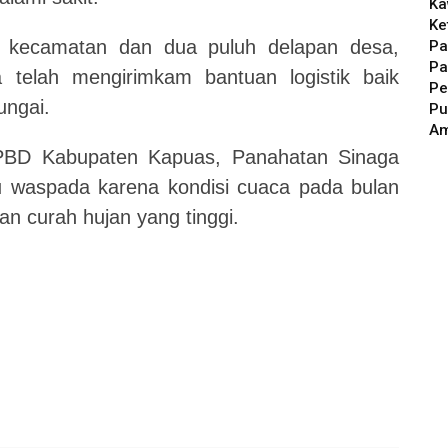
Ka
Ke
am kecamatan dan dua puluh delapan desa,
Pa
Pa
 telah mengirimkam bantuan logistik baik
Pe
sungai.
Pu
A
BPBD Kabupaten Kapuas, Panahatan Sinaga
 waspada karena kondisi cuaca pada bulan
an curah hujan yang tinggi.