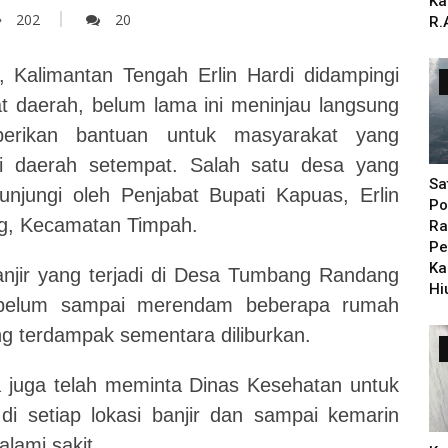
Ka
202
20
R.
 Kalimantan Tengah Erlin Hardi didampingi
at daerah, belum lama ini meninjau langsung
mberikan bantuan untuk masyarakat yang
di daerah setempat.
Salah satu desa yang
Sa
njungi oleh Penjabat Bupati Kapuas, Erlin
Po
g, Kecamatan Timpah.
Ra
Pe
Ka
 banjir yang terjadi di Desa Tumbang Randang
Hi
 belum sampai merendam beberapa rumah
g terdampak sementara diliburkan.
a juga telah meminta Dinas Kesehatan untuk
i setiap lokasi banjir dan sampai kemarin
lami sakit.