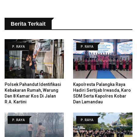
Berita Terkait
P. RAYA
P. RAYA
Polsek Pahandut Identifikasi
Kapolresta Palangka Raya
Kebakaran Rumah, Warung
Hadiri Sertijab Irwasda, Karo
Dan 8 Kamar Kos Di Jalan
SDM Serta Kapolres Kobar
R.A. Kartini
Dan Lamandau
P. RAYA
P. RAYA