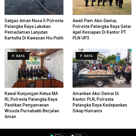
Satgas Aman Nusa II Polresta
Awali Pam Aksi Damai,
Palangka Raya Lakukan
Polresta Palangka Raya Gelar
Pemadaman Lanjutan
Apel Kesiapan Di Kantor PT.
Karhutla Di Kawasan Hiu Putih
PLN UP3
P. RAYA
P. RAYA
Kawal Kunjungan Ketua MA
Amankan Aksi Damai Di
RI, Polresta Palangka Raya
Kantor PLN, Polresta
Pastikan Pengamanan
Palangka Raya Kedepankan
Wisuda Purnabakti Berjalan
Sikap Humanis
Aman