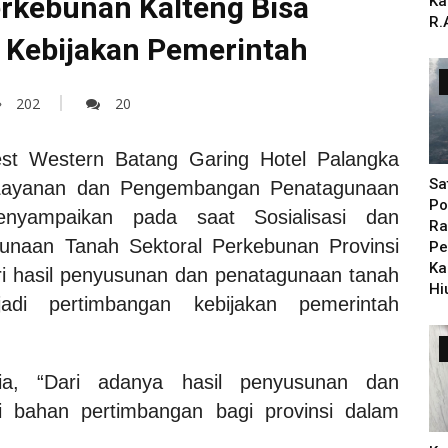
rkebunan Kalteng Bisa
Ka
R.
 Kebijakan Pemerintah
202
20
st Western Batang Garing Hotel Palangka
Sa
t Layanan dan Pengembangan Penatagunaan
Po
yampaikan pada saat Sosialisasi dan
Ra
unaan Tanah Sektoral Perkebunan Provinsi
Pe
Ka
i hasil penyusunan dan penatagunaan tanah
Hi
adi pertimbangan kebijakan pemerintah
, “Dari adanya hasil penyusunan dan
 bahan pertimbangan bagi provinsi dalam