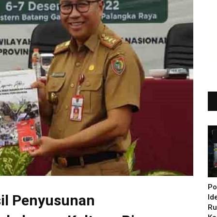
Po
asil Penyusunan
Id
Ru