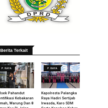
Berita Terkait
P. RAYA
P. RAYA
lsek Pahandut
Kapolresta Palangka
entifikasi Kebakaran
Raya Hadiri Sertijab
mah, Warung Dan 8
Irwasda, Karo SDM