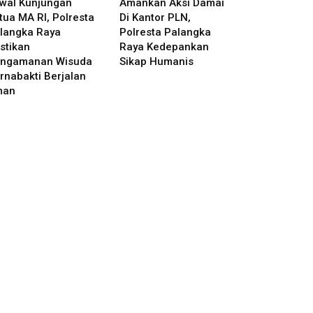
wal Kunjungan
Amankan Aksi Damai
tua MA RI, Polresta
Di Kantor PLN,
langka Raya
Polresta Palangka
stikan
Raya Kedepankan
ngamanan Wisuda
Sikap Humanis
rnabakti Berjalan
man