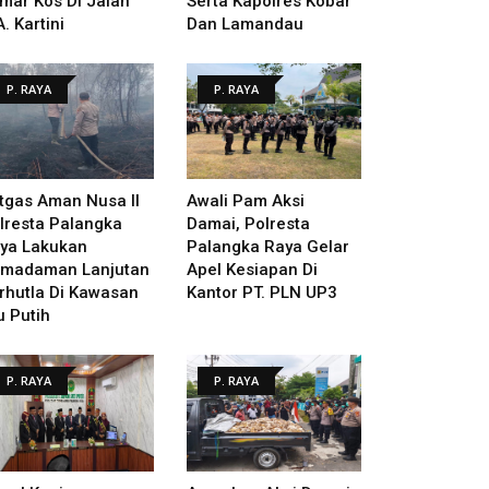
mar Kos Di Jalan
Serta Kapolres Kobar
A. Kartini
Dan Lamandau
P. RAYA
P. RAYA
tgas Aman Nusa II
Awali Pam Aksi
lresta Palangka
Damai, Polresta
ya Lakukan
Palangka Raya Gelar
madaman Lanjutan
Apel Kesiapan Di
rhutla Di Kawasan
Kantor PT. PLN UP3
u Putih
P. RAYA
P. RAYA