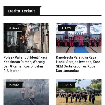
Berita Terkait
P. RAYA
P. RAYA
Polsek Pahandut Identifikasi
Kapolresta Palangka Raya
Kebakaran Rumah, Warung
Hadiri Sertijab Irwasda, Karo
Dan 8 Kamar Kos Di Jalan
SDM Serta Kapolres Kobar
R.A. Kartini
Dan Lamandau
P. RAYA
P. RAYA