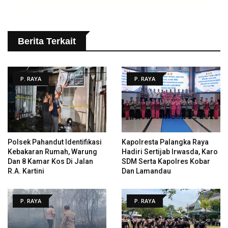
Berita Terkait
P. RAYA
P. RAYA
Polsek Pahandut Identifikasi
Kapolresta Palangka Raya
Kebakaran Rumah, Warung
Hadiri Sertijab Irwasda, Karo
Dan 8 Kamar Kos Di Jalan
SDM Serta Kapolres Kobar
R.A. Kartini
Dan Lamandau
P. RAYA
P. RAYA