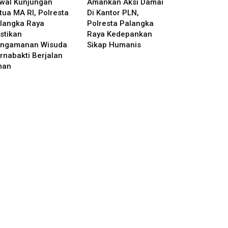
wal Kunjungan
Amankan Aksi Damai
tua MA RI, Polresta
Di Kantor PLN,
langka Raya
Polresta Palangka
stikan
Raya Kedepankan
ngamanan Wisuda
Sikap Humanis
rnabakti Berjalan
man