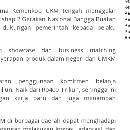
Ka
Ke
sama Kemenkop UKM tengah menggelar
Pa
tahap 2 Gerakan Nasional Bangga Buatan
Pa
Pe
k dukungan pemerintah kepada pelaku
Pu
A
tan showcase dan business matching
nyerapan produk dalam negeri dan UMKM
atan penggunaan komitmen belanja
iun. Naik dari Rp400 Triliun, sehingga ini
gan kerja baru dan juga menambah
M di berbagai daerah dapat menghadapi
dengan melakukan inovasi, adaptasi, dan