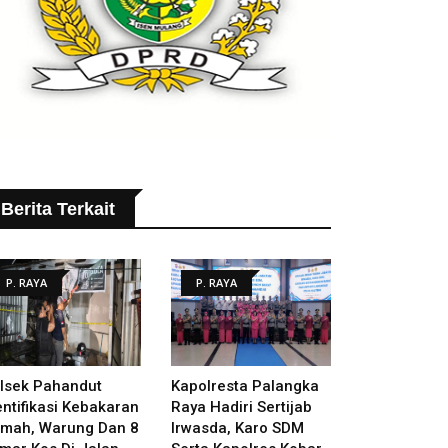
Berita Terkait
P. RAYA
P. RAYA
lsek Pahandut
Kapolresta Palangka
entifikasi Kebakaran
Raya Hadiri Sertijab
mah, Warung Dan 8
Irwasda, Karo SDM