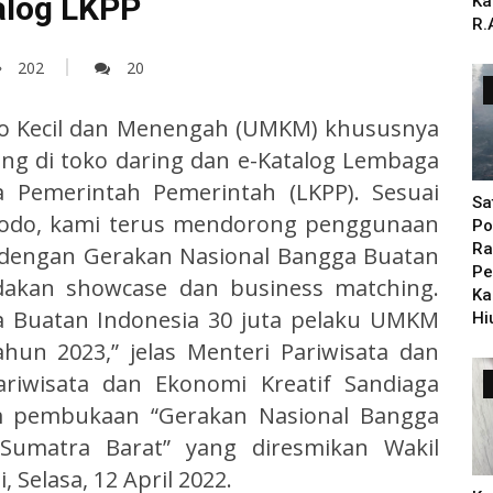
alog LKPP
Ka
R.
202
20
kro Kecil dan Menengah (UMKM) khususnya
ung di toko daring dan e-Katalog Lembaga
a Pemerintah Pemerintah (LKPP). Sesuai
Sa
dodo, kami terus mendorong penggunaan
Po
Ra
 dengan Gerakan Nasional Bangga Buatan
Pe
dakan showcase dan business matching.
Ka
 Buatan Indonesia 30 juta pelaku UMKM
Hi
hun 2023,” jelas Menteri Pariwisata dan
ariwisata dan Ekonomi Kreatif Sandiaga
am pembukaan “Gerakan Nasional Bangga
 Sumatra Barat” yang diresmikan Wakil
 Selasa, 12 April 2022.