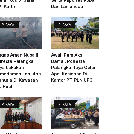
mar Kos Di Jalan
Serta Kapolres Kobar
A. Kartini
Dan Lamandau
P. RAYA
P. RAYA
tgas Aman Nusa II
Awali Pam Aksi
lresta Palangka
Damai, Polresta
ya Lakukan
Palangka Raya Gelar
madaman Lanjutan
Apel Kesiapan Di
rhutla Di Kawasan
Kantor PT. PLN UP3
u Putih
P. RAYA
P. RAYA