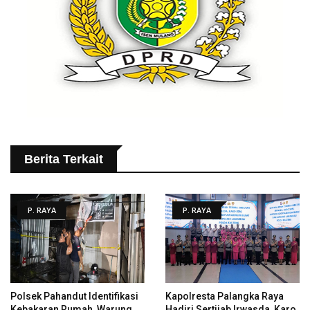
Berita Terkait
P. RAYA
P. RAYA
Polsek Pahandut Identifikasi
Kapolresta Palangka Raya
Kebakaran Rumah, Warung
Hadiri Sertijab Irwasda, Karo