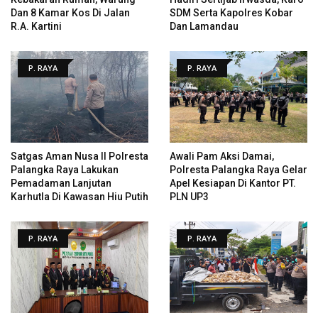
Dan 8 Kamar Kos Di Jalan
SDM Serta Kapolres Kobar
R.A. Kartini
Dan Lamandau
P. RAYA
P. RAYA
Satgas Aman Nusa II Polresta
Awali Pam Aksi Damai,
Palangka Raya Lakukan
Polresta Palangka Raya Gelar
Pemadaman Lanjutan
Apel Kesiapan Di Kantor PT.
Karhutla Di Kawasan Hiu Putih
PLN UP3
P. RAYA
P. RAYA