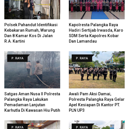
Polsek Pahandut Identifikasi
Kapolresta Palangka Raya
Kebakaran Rumah, Warung
Hadiri Sertijab Irwasda, Karo
Dan 8 Kamar Kos Di Jalan
SDM Serta Kapolres Kobar
R.A. Kartini
Dan Lamandau
P. RAYA
P. RAYA
Satgas Aman Nusa II Polresta
Awali Pam Aksi Damai,
Palangka Raya Lakukan
Polresta Palangka Raya Gelar
Pemadaman Lanjutan
Apel Kesiapan Di Kantor PT.
Karhutla Di Kawasan Hiu Putih
PLN UP3
P. RAYA
P. RAYA