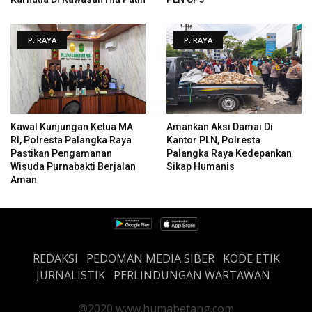
P. RAYA
P. RAYA
Kawal Kunjungan Ketua MA
Amankan Aksi Damai Di
RI, Polresta Palangka Raya
Kantor PLN, Polresta
Pastikan Pengamanan
Palangka Raya Kedepankan
Wisuda Purnabakti Berjalan
Sikap Humanis
Aman
REDAKSI
PEDOMAN MEDIA SIBER
KODE ETIK
JURNALISTIK
PERLINDUNGAN WARTAWAN
@2020 www.humabetang.com