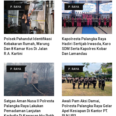
P. RAYA
P. RAYA
Polsek Pahandut Identifikasi
Kapolresta Palangka Raya
Kebakaran Rumah, Warung
Hadiri Sertijab Irwasda, Karo
Dan 8 Kamar Kos Di Jalan
SDM Serta Kapolres Kobar
R.A. Kartini
Dan Lamandau
P. RAYA
P. RAYA
Satgas Aman Nusa II Polresta
Awali Pam Aksi Damai,
Palangka Raya Lakukan
Polresta Palangka Raya Gelar
Pemadaman Lanjutan
Apel Kesiapan Di Kantor PT.
Karhutla Di Kawasan Hiu Putih
PLN UP3