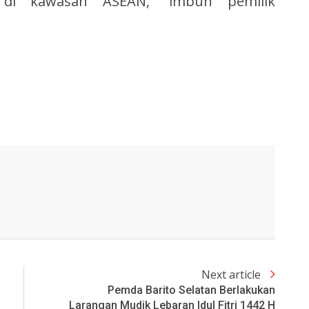
l di kawasan ASEAN,” imbuh pemilik
Next article
Pemda Barito Selatan Berlakukan
Larangan Mudik Lebaran Idul Fitri 1442 H