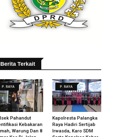
Berita Terkait
P. RAYA
P. RAYA
lsek Pahandut
Kapolresta Palangka
entifikasi Kebakaran
Raya Hadiri Sertijab
mah, Warung Dan 8
Irwasda, Karo SDM