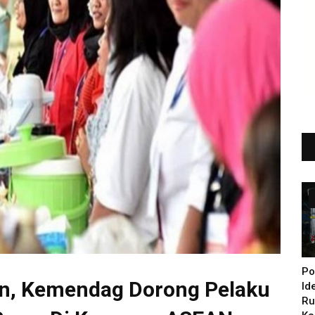
Po
n, Kemendag Dorong Pelaku
Id
Ru