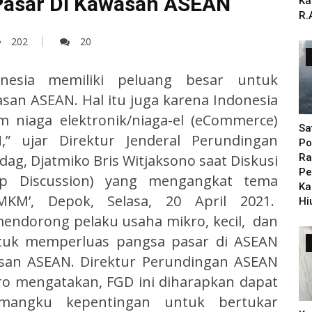
asar Di Kawasan ASEAN
Ka
R.
202
20
nesia memiliki peluang besar untuk
an ASEAN. Hal itu juga karena Indonesia
 niaga elektronik/niaga-el (eCommerce)
Sa
” ujar Direktur Jenderal Perundingan
Po
Ra
g, Djatmiko Bris Witjaksono saat Diskusi
Pe
p Discussion) yang mengangkat tema
Ka
MKM’, Depok, Selasa, 20 April 2021.
Hi
endorong pelaku usaha mikro, kecil, dan
uk memperluas pangsa pasar di ASEAN
wasan ASEAN. Direktur Perundingan ASEAN
ro mengatakan, FGD ini diharapkan dapat
mangku kepentingan untuk bertukar