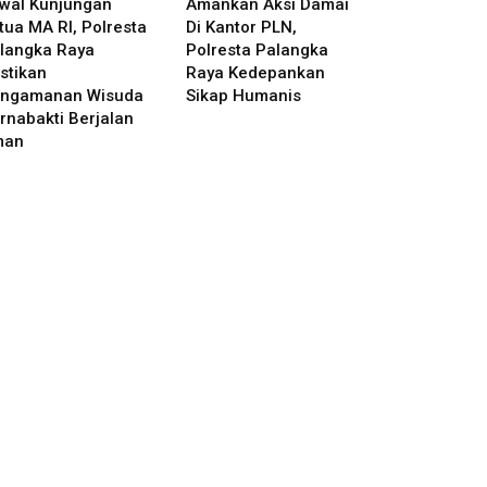
wal Kunjungan
Amankan Aksi Damai
tua MA RI, Polresta
Di Kantor PLN,
langka Raya
Polresta Palangka
stikan
Raya Kedepankan
ngamanan Wisuda
Sikap Humanis
rnabakti Berjalan
man