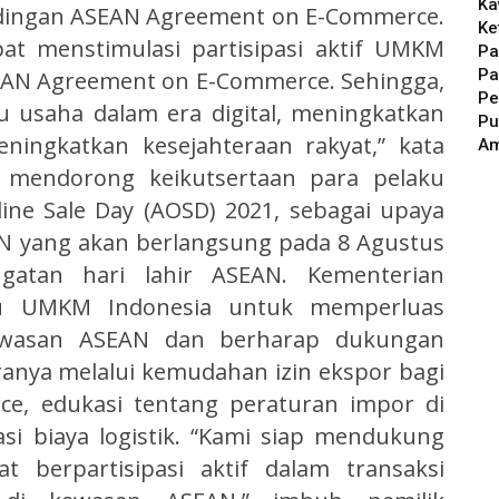
Ka
dingan ASEAN Agreement on E-Commerce.
Ke
at menstimulasi partisipasi aktif UMKM
Pa
Pa
EAN Agreement on E-Commerce. Sehingga,
Pe
 usaha dalam era digital, meningkatkan
Pu
ningkatkan kesejahteraan rakyat,” kata
A
a mendorong keikutsertaan para pelaku
ne Sale Day (AOSD) 2021, sebagai upaya
AN yang akan berlangsung pada 8 Agustus
gatan hari lahir ASEAN. Kementerian
u UMKM Indonesia untuk memperluas
awasan ASEAN dan berharap dukungan
ranya melalui kemudahan izin ekspor bagi
e, edukasi tentang peraturan impor di
asi biaya logistik. “Kami siap mendukung
berpartisipasi aktif dalam transaksi