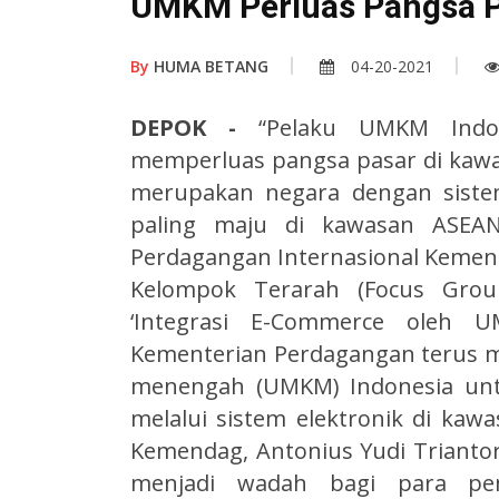
UMKM Perluas Pangsa P
By
HUMA BETANG
04-20-2021
DEPOK -
“Pelaku UMKM Indo
memperluas pangsa pasar di kawas
merupakan negara dengan sistem
paling maju di kawasan ASEAN,
Perdagangan Internasional Kemenda
Kelompok Terarah (Focus Grou
‘Integrasi E-Commerce oleh U
Kementerian Perdagangan terus m
menengah (UMKM) Indonesia unt
melalui sistem elektronik di ka
Kemendag, Antonius Yudi Trianto
menjadi wadah bagi para pe