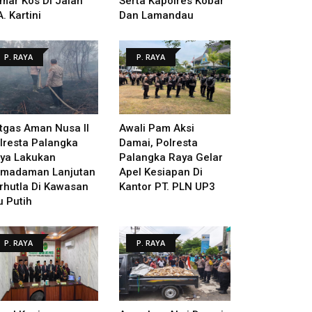
mar Kos Di Jalan
Serta Kapolres Kobar
A. Kartini
Dan Lamandau
P. RAYA
P. RAYA
tgas Aman Nusa II
Awali Pam Aksi
lresta Palangka
Damai, Polresta
ya Lakukan
Palangka Raya Gelar
madaman Lanjutan
Apel Kesiapan Di
rhutla Di Kawasan
Kantor PT. PLN UP3
u Putih
P. RAYA
P. RAYA