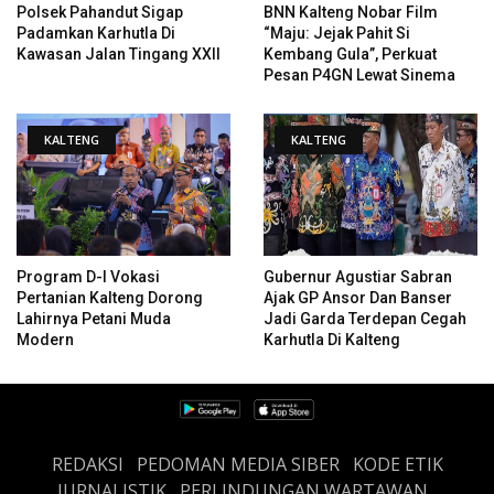
Polsek Pahandut Sigap
BNN Kalteng Nobar Film
Padamkan Karhutla Di
“Maju: Jejak Pahit Si
Kawasan Jalan Tingang XXII
Kembang Gula”, Perkuat
Pesan P4GN Lewat Sinema
KALTENG
KALTENG
Program D-I Vokasi
Gubernur Agustiar Sabran
Pertanian Kalteng Dorong
Ajak GP Ansor Dan Banser
Lahirnya Petani Muda
Jadi Garda Terdepan Cegah
Modern
Karhutla Di Kalteng
REDAKSI
PEDOMAN MEDIA SIBER
KODE ETIK
JURNALISTIK
PERLINDUNGAN WARTAWAN