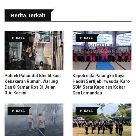
Berita Terkait
P. RAYA
P. RAYA
Polsek Pahandut Identifikasi
Kapolresta Palangka Raya
Kebakaran Rumah, Warung
Hadiri Sertijab Irwasda, Karo
Dan 8 Kamar Kos Di Jalan
SDM Serta Kapolres Kobar
R.A. Kartini
Dan Lamandau
P. RAYA
P. RAYA