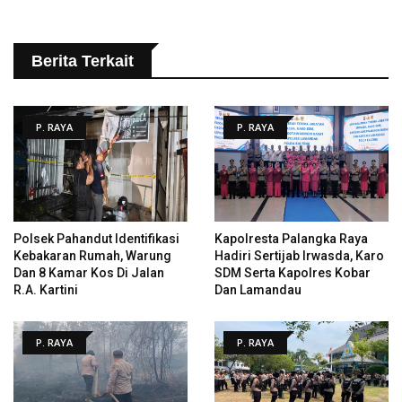
Berita Terkait
P. RAYA
P. RAYA
Polsek Pahandut Identifikasi
Kapolresta Palangka Raya
Kebakaran Rumah, Warung
Hadiri Sertijab Irwasda, Karo
Dan 8 Kamar Kos Di Jalan
SDM Serta Kapolres Kobar
R.A. Kartini
Dan Lamandau
P. RAYA
P. RAYA