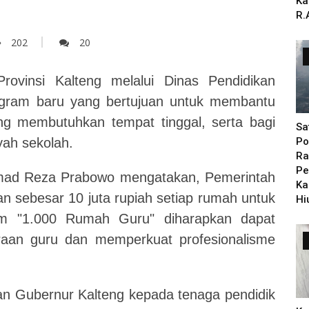
Ka
R.
202
20
ovinsi Kalteng melalui Dinas Pendidikan
gram baru yang bertujuan untuk membantu
 membutuhkan tempat tinggal, serta bagi
Sa
ah sekolah.
Po
Ra
Pe
hamad Reza Prabowo mengatakan, Pemerintah
Ka
n sebesar 10 juta rupiah setiap rumah untuk
Hi
m "1.000 Rumah Guru" diharapkan dapat
aan guru dan memperkuat profesionalisme
ian Gubernur Kalteng kepada tenaga pendidik