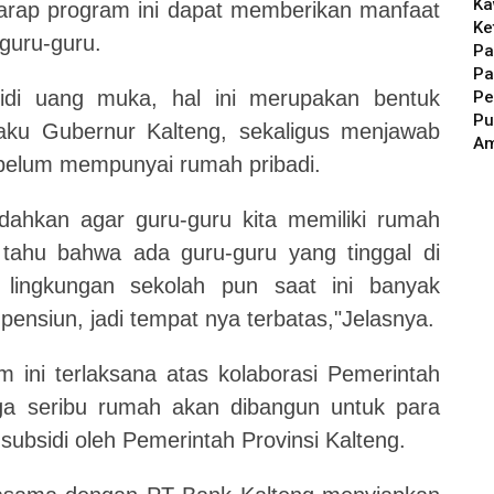
Ka
arap program ini dapat memberikan manfaat
Ke
guru-guru.
Pa
Pa
idi uang muka, hal ini merupakan bentuk
Pe
Pu
aku Gubernur Kalteng, sekaligus menjawab
A
 belum mempunyai rumah pribadi.
udahkan agar guru-guru kita memiliki rumah
ga tahu bahwa ada guru-guru yang tinggal di
 lingkungan sekolah pun saat ini banyak
pensiun, jadi tempat nya terbatas,"Jelasnya.
ni terlaksana atas kolaborasi Pemerintah
ga seribu rumah akan dibangun untuk para
ubsidi oleh Pemerintah Provinsi Kalteng.