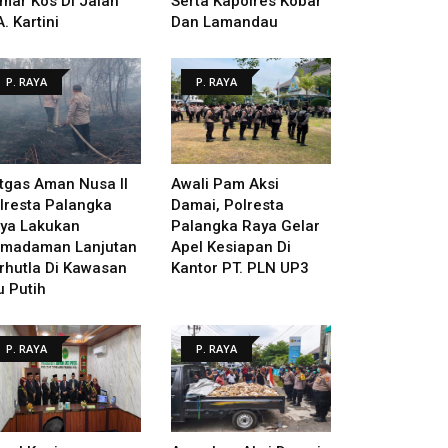
mar Kos Di Jalan
Serta Kapolres Kobar
A. Kartini
Dan Lamandau
P. RAYA
P. RAYA
tgas Aman Nusa II
Awali Pam Aksi
lresta Palangka
Damai, Polresta
ya Lakukan
Palangka Raya Gelar
madaman Lanjutan
Apel Kesiapan Di
rhutla Di Kawasan
Kantor PT. PLN UP3
u Putih
P. RAYA
P. RAYA