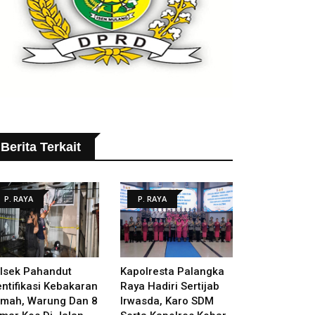
Berita Terkait
P. RAYA
P. RAYA
lsek Pahandut
Kapolresta Palangka
entifikasi Kebakaran
Raya Hadiri Sertijab
mah, Warung Dan 8
Irwasda, Karo SDM