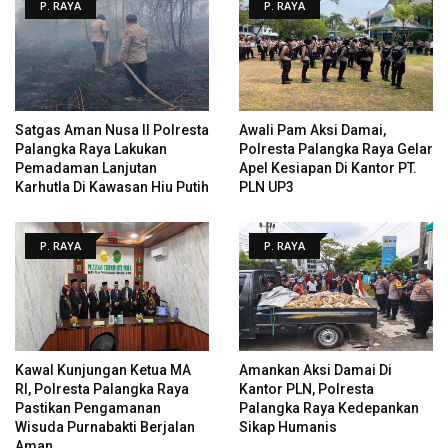
P. RAYA
P. RAYA
Satgas Aman Nusa II Polresta
Awali Pam Aksi Damai,
Palangka Raya Lakukan
Polresta Palangka Raya Gelar
Pemadaman Lanjutan
Apel Kesiapan Di Kantor PT.
Karhutla Di Kawasan Hiu Putih
PLN UP3
P. RAYA
P. RAYA
Kawal Kunjungan Ketua MA
Amankan Aksi Damai Di
RI, Polresta Palangka Raya
Kantor PLN, Polresta
Pastikan Pengamanan
Palangka Raya Kedepankan
Wisuda Purnabakti Berjalan
Sikap Humanis
Aman