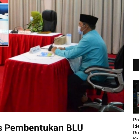
Po
as Pembentukan BLU
Id
Ru