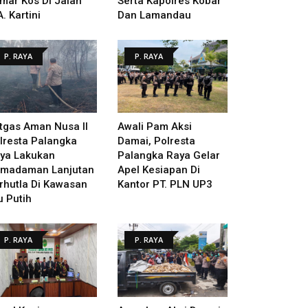
mar Kos Di Jalan
Serta Kapolres Kobar
A. Kartini
Dan Lamandau
P. RAYA
P. RAYA
tgas Aman Nusa II
Awali Pam Aksi
lresta Palangka
Damai, Polresta
ya Lakukan
Palangka Raya Gelar
madaman Lanjutan
Apel Kesiapan Di
rhutla Di Kawasan
Kantor PT. PLN UP3
u Putih
P. RAYA
P. RAYA