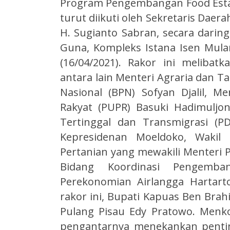
Program Pengembangan Food Estate
turut diikuti oleh Sekretaris Daera
H. Sugianto Sabran, secara daring
Guna, Kompleks Istana Isen Mula
(16/04/2021). Rakor ini melibat
antara lain Menteri Agraria dan T
Nasional (BPN) Sofyan Djalil,
Rakyat (PUPR) Basuki Hadimulj
Tertinggal dan Transmigrasi (P
Kepresidenan Moeldoko, Wakil
Pertanian yang mewakili Menteri P
Bidang Koordinasi Pengemb
Perekonomian Airlangga Hartarto
rakor ini, Bupati Kapuas Ben Brahi
Pulang Pisau Edy Pratowo. Menk
pengantarnya menekankan penti