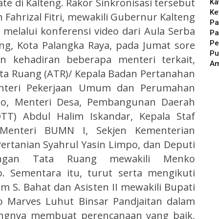
 di Kalteng. Rakor Sinkronisasi tersebut
Ka
Ke
h Fahrizal Fitri, mewakili Gubernur Kalteng
Pa
 melalui konferensi video dari Aula Serba
Pa
Pe
ng, Kota Palangka Raya, pada Jumat sore
Pu
kan kehadiran beberapa menteri terkait,
A
ata Ruang (ATR)/ Kepala Badan Pertanahan
 Menteri Pekerjaan Umum dan Perumahan
ono, Menteri Desa, Pembangunan Daerah
DTT) Abdul Halim Iskandar, Kepala Staf
 Menteri BUMN I, Sekjen Kementerian
ertanian Syahrul Yasin Limpo, dan Deputi
angan Tata Ruang mewakili Menko
. Sementara itu, turut serta mengikuti
m S. Bahat dan Asisten II mewakili Bupati
o Marves Luhut Binsar Pandjaitan dalam
ngnya membuat perencanaan yang baik,