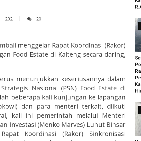
Ka
R.
202
20
mbali menggelar Rapat Koordinasi (Rakor)
n Food Estate di Kalteng secara daring,
Sa
Po
Ra
terus menunjukkan keseriusannya dalam
Pe
Ka
trategis Nasional (PSN) Food Estate di
Hi
elah beberapa kali kunjungan ke lapangan
kowi) dan para menteri terkait, diikuti
al, kali ini pemerintah melalui Menteri
an Investasi (Menko Marves) Luhut Binsar
Rapat Koordinasi (Rakor) Sinkronisasi