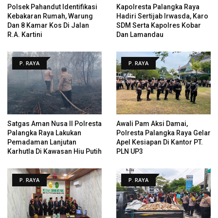
Polsek Pahandut Identifikasi
Kapolresta Palangka Raya
Kebakaran Rumah, Warung
Hadiri Sertijab Irwasda, Karo
Dan 8 Kamar Kos Di Jalan
SDM Serta Kapolres Kobar
R.A. Kartini
Dan Lamandau
P. RAYA
P. RAYA
Satgas Aman Nusa II Polresta
Awali Pam Aksi Damai,
Palangka Raya Lakukan
Polresta Palangka Raya Gelar
Pemadaman Lanjutan
Apel Kesiapan Di Kantor PT.
Karhutla Di Kawasan Hiu Putih
PLN UP3
P. RAYA
P. RAYA