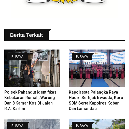
Berita Terkait
P. RAYA
P. RAYA
Polsek Pahandut Identifikasi
Kapolresta Palangka Raya
Kebakaran Rumah, Warung
Hadiri Sertijab Irwasda, Karo
Dan 8 Kamar Kos Di Jalan
SDM Serta Kapolres Kobar
R.A. Kartini
Dan Lamandau
P. RAYA
P. RAYA