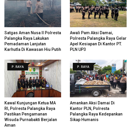
Satgas Aman Nusa II Polresta
Awali Pam Aksi Damai,
Palangka Raya Lakukan
Polresta Palangka Raya Gelar
Pemadaman Lanjutan
Apel Kesiapan Di Kantor PT.
Karhutla Di Kawasan Hiu Putih
PLN UP3
P. RAYA
P. RAYA
Kawal Kunjungan Ketua MA
Amankan Aksi Damai Di
RI, Polresta Palangka Raya
Kantor PLN, Polresta
Pastikan Pengamanan
Palangka Raya Kedepankan
Wisuda Purnabakti Berjalan
Sikap Humanis
Aman