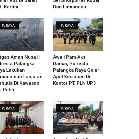
mar Kos Di Jalan
Serta Kapolres Kobar
A. Kartini
Dan Lamandau
P. RAYA
P. RAYA
tgas Aman Nusa II
Awali Pam Aksi
lresta Palangka
Damai, Polresta
ya Lakukan
Palangka Raya Gelar
madaman Lanjutan
Apel Kesiapan Di
rhutla Di Kawasan
Kantor PT. PLN UP3
u Putih
P. RAYA
P. RAYA