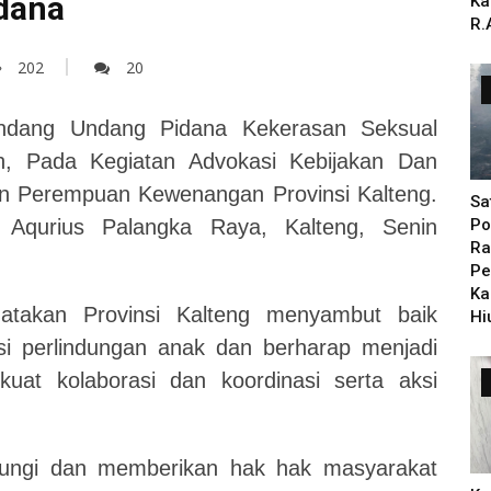
dana
Ka
R.
202
20
Undang Undang Pidana Kekerasan Seksual
ah, Pada Kegiatan Advokasi Kebijakan Dan
n Perempuan Kewenangan Provinsi Kalteng.
Sa
 Aqurius Palangka Raya, Kalteng, Senin
Po
Ra
Pe
Ka
atakan Provinsi Kalteng menyambut baik
Hi
asi perlindungan anak dan berharap menjadi
uat kolaborasi dan koordinasi serta aksi
ndungi dan memberikan hak hak masyarakat