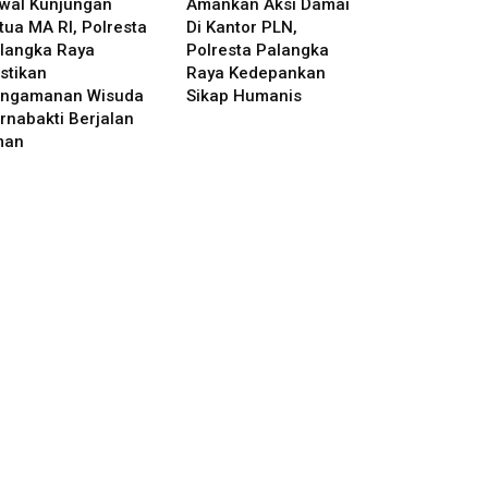
wal Kunjungan
Amankan Aksi Damai
tua MA RI, Polresta
Di Kantor PLN,
langka Raya
Polresta Palangka
stikan
Raya Kedepankan
ngamanan Wisuda
Sikap Humanis
rnabakti Berjalan
man