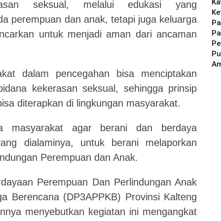
Ka
asan seksual, melalui edukasi yang
Ke
a perempuan dan anak, tetapi juga keluarga
Pa
Pa
encarkan untuk menjadi aman dari ancaman
Pe
Pu
A
arakat dalam pencegahan bisa menciptakan
idana kekerasan seksual, sehingga prinsip
isa diterapkan di lingkungan masyarakat.
a masyarakat agar berani dan berdaya
ang dialaminya, untuk berani melaporkan
erlindungan Perempuan dan Anak.
rdayaan Perempuan Dan Perlindungan Anak
ga Berencana (DP3APPKB) Provinsi Kalteng
rannya menyebutkan kegiatan ini mengangkat