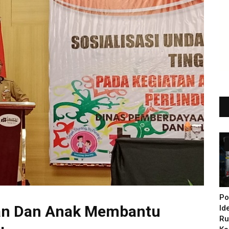
Po
an Dan Anak Membantu
Id
Ru