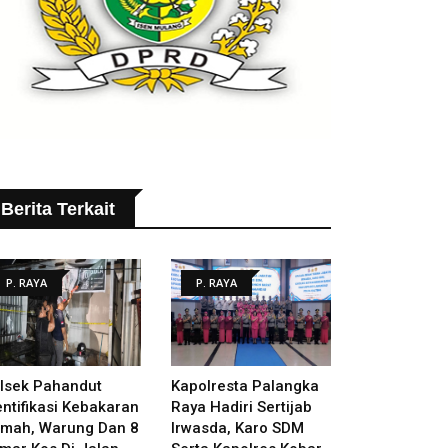
Berita Terkait
P. RAYA
P. RAYA
lsek Pahandut
Kapolresta Palangka
entifikasi Kebakaran
Raya Hadiri Sertijab
mah, Warung Dan 8
Irwasda, Karo SDM