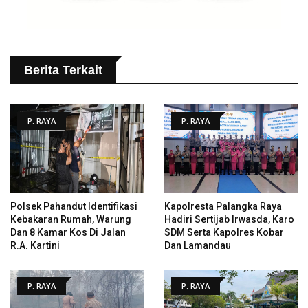
Berita Terkait
P. RAYA
P. RAYA
Polsek Pahandut Identifikasi
Kapolresta Palangka Raya
Kebakaran Rumah, Warung
Hadiri Sertijab Irwasda, Karo
Dan 8 Kamar Kos Di Jalan
SDM Serta Kapolres Kobar
R.A. Kartini
Dan Lamandau
P. RAYA
P. RAYA