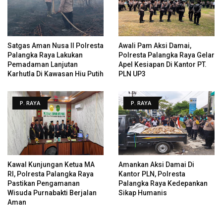
Satgas Aman Nusa II Polresta
Awali Pam Aksi Damai,
Palangka Raya Lakukan
Polresta Palangka Raya Gelar
Pemadaman Lanjutan
Apel Kesiapan Di Kantor PT.
Karhutla Di Kawasan Hiu Putih
PLN UP3
P. RAYA
P. RAYA
Kawal Kunjungan Ketua MA
Amankan Aksi Damai Di
RI, Polresta Palangka Raya
Kantor PLN, Polresta
Pastikan Pengamanan
Palangka Raya Kedepankan
Wisuda Purnabakti Berjalan
Sikap Humanis
Aman