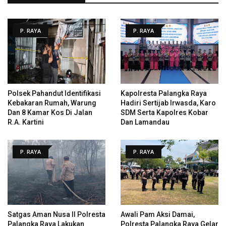
P. RAYA
P. RAYA
Polsek Pahandut Identifikasi
Kapolresta Palangka Raya
Kebakaran Rumah, Warung
Hadiri Sertijab Irwasda, Karo
Dan 8 Kamar Kos Di Jalan
SDM Serta Kapolres Kobar
R.A. Kartini
Dan Lamandau
P. RAYA
P. RAYA
Satgas Aman Nusa II Polresta
Awali Pam Aksi Damai,
Palangka Raya Lakukan
Polresta Palangka Raya Gelar