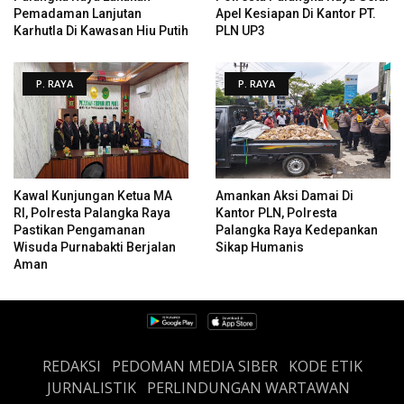
Pemadaman Lanjutan
Apel Kesiapan Di Kantor PT.
Karhutla Di Kawasan Hiu Putih
PLN UP3
P. RAYA
P. RAYA
Kawal Kunjungan Ketua MA
Amankan Aksi Damai Di
RI, Polresta Palangka Raya
Kantor PLN, Polresta
Pastikan Pengamanan
Palangka Raya Kedepankan
Wisuda Purnabakti Berjalan
Sikap Humanis
Aman
REDAKSI
PEDOMAN MEDIA SIBER
KODE ETIK
JURNALISTIK
PERLINDUNGAN WARTAWAN