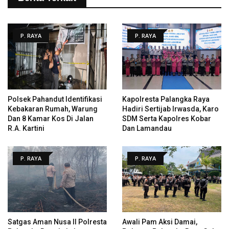
P. RAYA
P. RAYA
Polsek Pahandut Identifikasi
Kapolresta Palangka Raya
Kebakaran Rumah, Warung
Hadiri Sertijab Irwasda, Karo
Dan 8 Kamar Kos Di Jalan
SDM Serta Kapolres Kobar
R.A. Kartini
Dan Lamandau
P. RAYA
P. RAYA
Satgas Aman Nusa II Polresta
Awali Pam Aksi Damai,