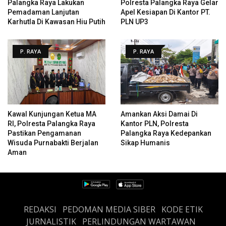
Palangka Raya Lakukan
Polresta Palangka Raya Gelar
Pemadaman Lanjutan
Apel Kesiapan Di Kantor PT.
Karhutla Di Kawasan Hiu Putih
PLN UP3
P. RAYA
P. RAYA
Kawal Kunjungan Ketua MA
Amankan Aksi Damai Di
RI, Polresta Palangka Raya
Kantor PLN, Polresta
Pastikan Pengamanan
Palangka Raya Kedepankan
Wisuda Purnabakti Berjalan
Sikap Humanis
Aman
REDAKSI
PEDOMAN MEDIA SIBER
KODE ETIK
JURNALISTIK
PERLINDUNGAN WARTAWAN