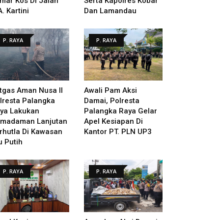
mar Kos Di Jalan
Serta Kapolres Kobar
A. Kartini
Dan Lamandau
P. RAYA
P. RAYA
tgas Aman Nusa II
Awali Pam Aksi
lresta Palangka
Damai, Polresta
ya Lakukan
Palangka Raya Gelar
madaman Lanjutan
Apel Kesiapan Di
rhutla Di Kawasan
Kantor PT. PLN UP3
u Putih
P. RAYA
P. RAYA