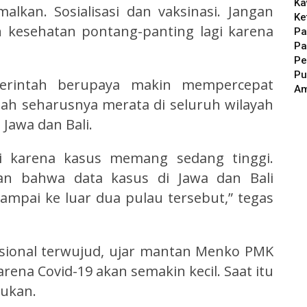
Ka
lkan. Sosialisasi dan vaksinasi. Jangan
Ke
 kesehatan pontang-panting lagi karena
Pa
Pa
Pe
Pu
erintah berupaya makin mempercepat
A
dah seharusnya merata di seluruh wilayah
 Jawa dan Bali.
li karena kasus memang sedang tinggi.
an bahwa data kasus di Jawa dan Bali
ampai ke luar dua pulau tersebut,” tegas
asional terwujud, ujar mantan Menko PMK
arena Covid-19 akan semakin kecil. Saat itu
kukan.