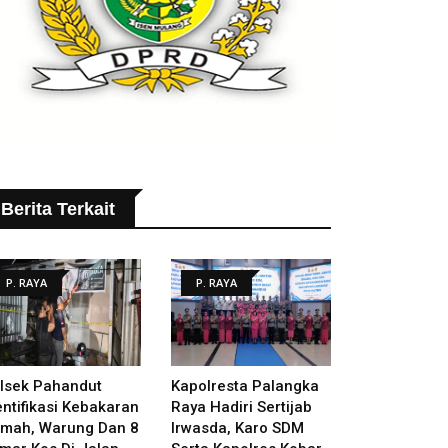
Berita Terkait
P. RAYA
P. RAYA
lsek Pahandut
Kapolresta Palangka
entifikasi Kebakaran
Raya Hadiri Sertijab
mah, Warung Dan 8
Irwasda, Karo SDM