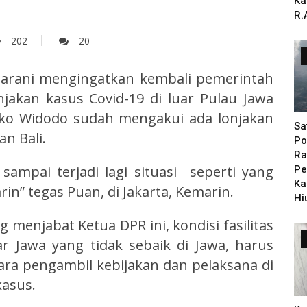
Ka
R.
202
20
arani mengingatkan kembali pemerintah
jakan kasus Covid-19 di luar Pulau Jawa
 Joko Widodo sudah mengakui ada lonjakan
Sa
an Bali.
Po
Ra
sampai terjadi lagi situasi seperti yang
Pe
Ka
arin” tegas Puan, di Jakarta, Kemarin.
Hi
enjabat Ketua DPR ini, kondisi fasilitas
r Jawa yang tidak sebaik di Jawa, harus
ra pengambil kebijakan dan pelaksana di
kasus.