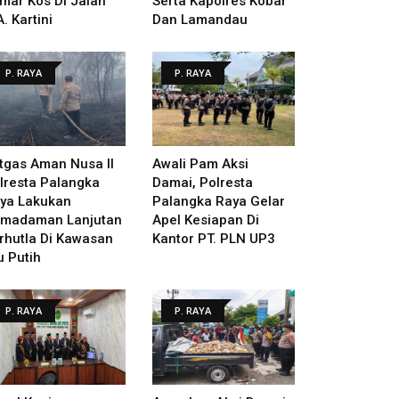
mar Kos Di Jalan
Serta Kapolres Kobar
A. Kartini
Dan Lamandau
P. RAYA
P. RAYA
tgas Aman Nusa II
Awali Pam Aksi
lresta Palangka
Damai, Polresta
ya Lakukan
Palangka Raya Gelar
madaman Lanjutan
Apel Kesiapan Di
rhutla Di Kawasan
Kantor PT. PLN UP3
u Putih
P. RAYA
P. RAYA