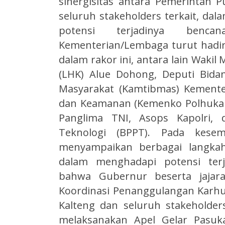
sinergisitas antara Pemerintah P
seluruh stakeholders terkait, da
potensi terjadinya benca
Kementerian/Lembaga turut hadir
dalam rakor ini, antara lain Waki
(LHK) Alue Dohong, Deputi Bida
Masyarakat (Kamtibmas) Kementer
dan Keamanan (Kemenko Polhukam)
Panglima TNI, Asops Kapolri,
Teknologi (BPPT). Pada kesemp
menyampaikan berbagai langkah
dalam menghadapi potensi terj
bahwa Gubernur beserta jajar
Koordinasi Penanggulangan Karhut
Kalteng dan seluruh stakeholders
melaksanakan Apel Gelar Pasuk