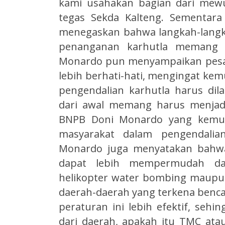
kami usahakan bagian dari mewu
tegas Sekda Kalteng. Sementara
menegaskan bahwa langkah-langk
penanganan karhutla memang h
Monardo pun menyampaikan pesan 
lebih berhati-hati, mengingat ke
pengendalian karhutla harus dila
dari awal memang harus menjadi 
BNPB Doni Monardo yang kemud
masyarakat dalam pengendalian
Monardo juga menyatakan bahwa
dapat lebih mempermudah da
helikopter water bombing maupun
daerah-daerah yang terkena benc
peraturan ini lebih efektif, sehi
dari daerah, apakah itu TMC atau