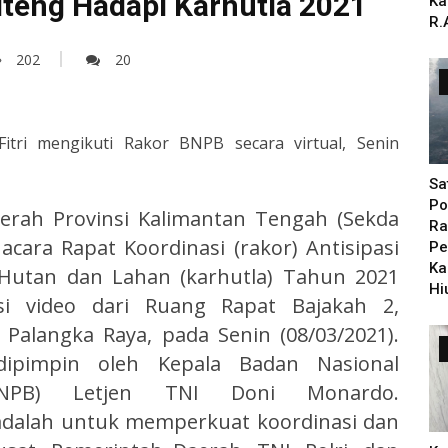
teng Hadapi Karhutla 2021
Ka
R.
202
20
tri mengikuti Rakor BNPB secara virtual, Senin
Sa
Po
aerah Provinsi Kalimantan Tengah (Sekda
Ra
 acara Rapat Koordinasi (rakor) Antisipasi
Pe
Ka
Hutan dan Lahan (karhutla) Tahun 2021
Hi
nsi video dari Ruang Rapat Bajakah 2,
Palangka Raya, pada Senin (08/03/2021).
 dipimpin oleh Kepala Badan Nasional
BNPB) Letjen TNI Doni Monardo.
adalah untuk memperkuat koordinasi dan