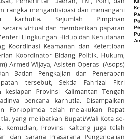
usat, Pemerintah Daerah, TNI, Polri, dan
Ka
Ke
lam rangka mengantisipasi dan menangani
Pa
na karhutla. Sejumlah Pimpinan
Pa
 secara virtual dan memberikan paparan
Pe
Pu
l Menteri Lingkungan Hidup dan Kehutanan
A
ng Koordinasi Keamanan dan Ketertiban
ian Koordinator Bidang Politik, Hukum,
 Armed Wijaya, Asisten Operasi (Asops)
 dan Badan Pengkajian dan Penerapan
atan tersebut, Sekda Fahrizal Fitri
 kesiapan Provinsi Kalimantan Tengah
adinya bencana karhutla. Disampaikan
an Forkopimda telah melakukan Rapat
la, yang melibatkan Bupati/Wali Kota se-
. Kemudian, Provinsi Kalteng juga telah
an dan Sarana Prasarana Pengendalian