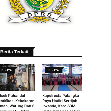
Berita Terkait
P. RAYA
P. RAYA
lsek Pahandut
Kapolresta Palangka
entifikasi Kebakaran
Raya Hadiri Sertijab
mah, Warung Dan 8
Irwasda, Karo SDM