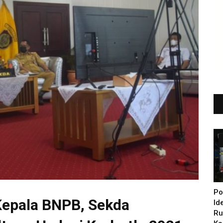
Po
Kepala BNPB, Sekda
Id
Ru