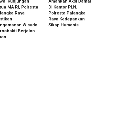
wal Kunjungan
Amankan Aksi Damai
tua MA RI, Polresta
Di Kantor PLN,
langka Raya
Polresta Palangka
stikan
Raya Kedepankan
ngamanan Wisuda
Sikap Humanis
rnabakti Berjalan
man