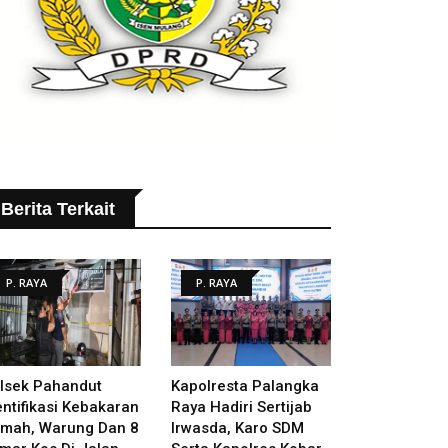
Berita Terkait
P. RAYA
P. RAYA
lsek Pahandut
Kapolresta Palangka
entifikasi Kebakaran
Raya Hadiri Sertijab
mah, Warung Dan 8
Irwasda, Karo SDM