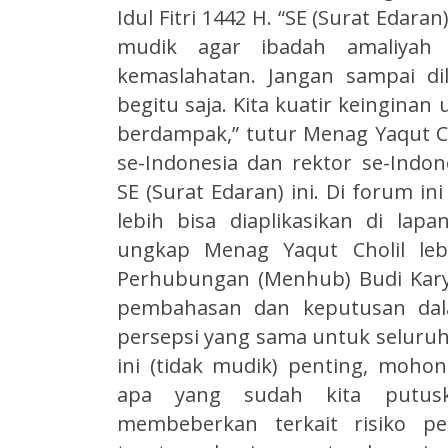
Idul Fitri 1442 H. “SE (Surat Edar
mudik agar ibadah amaliyah
kemaslahatan. Jangan sampai dil
begitu saja. Kita kuatir keinginan
berdampak,” tutur Menag Yaqut C
se-Indonesia dan rektor se-Indo
SE (Surat Edaran) ini. Di forum i
lebih bisa diaplikasikan di lapa
ungkap Menag Yaqut Cholil leb
Perhubungan (Menhub) Budi Kar
pembahasan dan keputusan dala
persepsi yang sama untuk seluruh
ini (tidak mudik) penting, moho
apa yang sudah kita putus
membeberkan terkait risiko pe