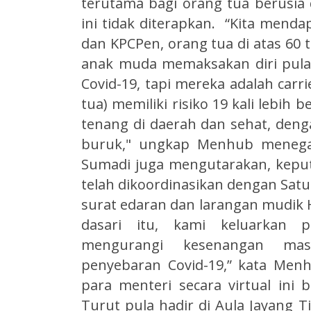
terutama bagi orang tua berusia 
ini tidak diterapkan. “Kita menda
dan KPCPen, orang tua di atas 60 t
anak muda memaksakan diri pulan
Covid-19, tapi mereka adalah carr
tua) memiliki risiko 19 kali lebih
tenang di daerah dan sehat, den
buruk," ungkap Menhub menegas
Sumadi juga mengutarakan, keput
telah dikoordinasikan dengan Sat
surat edaran dan larangan mudik Ha
dasari itu, kami keluarkan 
mengurangi kesenangan mas
penyebaran Covid-19,” kata Men
para menteri secara virtual ini 
Turut pula hadir di Aula Jayang T