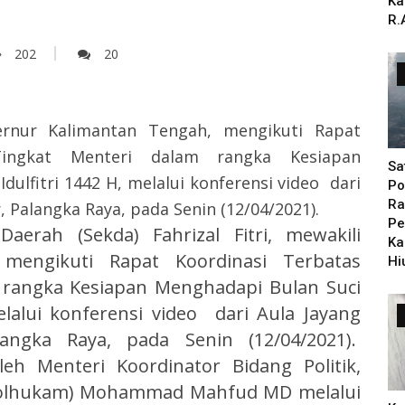
Ka
R.
202
20
bernur Kalimantan Tengah, mengikuti Rapat
 Tingkat Menteri dalam rangka Kesiapan
Sa
ulfitri 1442 H, melalui konferensi video dari
Po
Ra
, Palangka Raya, pada Senin (12/04/2021).
Pe
Daerah (Sekda) Fahrizal Fitri, mewakili
Ka
mengikuti Rapat Koordinasi Terbatas
Hi
m rangka Kesiapan Menghadapi Bulan Suci
lalui konferensi video dari Aula Jayang
angka Raya, pada Senin (12/04/2021).
eh Menteri Koordinator Bidang Politik,
olhukam) Mohammad Mahfud MD melalui