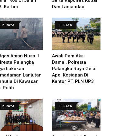
mar Kos Di Jalan
Serta Kapolres Kobar
A. Kartini
Dan Lamandau
P. RAYA
P. RAYA
tgas Aman Nusa II
Awali Pam Aksi
lresta Palangka
Damai, Polresta
ya Lakukan
Palangka Raya Gelar
madaman Lanjutan
Apel Kesiapan Di
rhutla Di Kawasan
Kantor PT. PLN UP3
u Putih
P. RAYA
P. RAYA