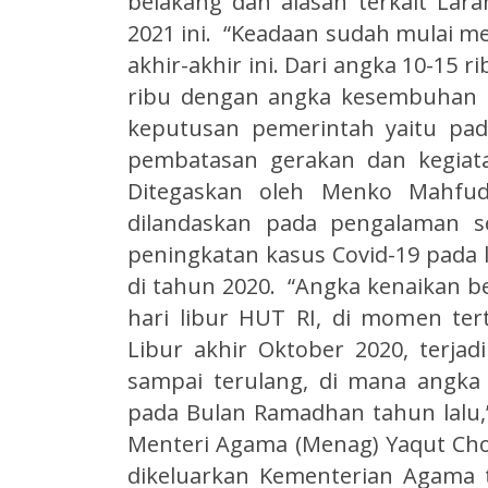
belakang dan alasan terkait Lara
2021 ini. “Keadaan sudah mulai m
akhir-akhir ini. Dari angka 10-15 ri
ribu dengan angka kesembuhan tin
keputusan pemerintah yaitu pa
pembatasan gerakan dan kegiat
Ditegaskan oleh Menko Mahfud
dilandaskan pada pengalaman s
peningkatan kasus Covid-19 pada li
di tahun 2020. “Angka kenaikan b
hari libur HUT RI, di momen ter
Libur akhir Oktober 2020, terjad
sampai terulang, di mana angk
pada Bulan Ramadhan tahun lalu,
Menteri Agama (Menag) Yaqut Chol
dikeluarkan Kementerian Agama