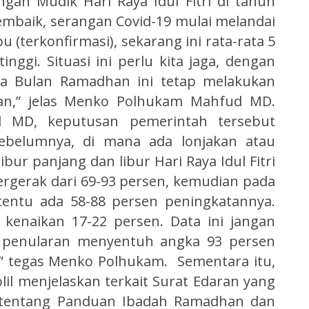
ngan Mudik Hari Raya Idul Fitri di tahun
embaik, serangan Covid-19 mulai melandai
bu (terkonfirmasi), sekarang ini rata-rata 5
ggi. Situasi ini perlu kita jaga, dengan
da Bulan Ramadhan ini tetap melakukan
an,” jelas Menko Polhukam Mahfud MD.
 MD, keputusan pemerintah tersebut
ebelumnya, di mana ada lonjakan atau
bur panjang dan libur Hari Raya Idul Fitri
ergerak dari 69-93 persen, kemudian pada
tentu ada 58-88 persen peningkatannya.
i kenaikan 17-22 persen. Data ini jangan
a penularan menyentuh angka 93 persen
” tegas Menko Polhukam. Sementara itu,
il menjelaskan terkait Surat Edaran yang
 tentang Panduan Ibadah Ramadhan dan