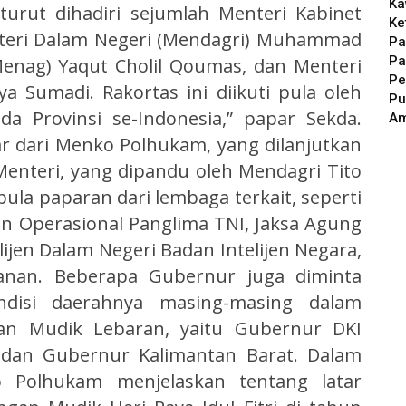
Ka
 turut dihadiri sejumlah Menteri Kabinet
Ke
enteri Dalam Negeri (Mendagri) Muhammad
Pa
Pa
Menag) Yaqut Cholil Qoumas, dan Menteri
Pe
 Sumadi. Rakortas ini diikuti pula oleh
Pu
a Provinsi se-Indonesia,” papar Sekda.
A
ar dari Menko Polhukam, yang dilanjutkan
enteri, yang dipandu oleh Mendagri Tito
ula paparan dari lembaga terkait, seperti
ten Operasional Panglima TNI, Jaksa Agung
ijen Dalam Negeri Badan Intelijen Negara,
anan. Beberapa Gubernur juga diminta
disi daerahnya masing-masing dalam
n Mudik Lebaran, yaitu Gubernur DKI
 dan Gubernur Kalimantan Barat. Dalam
 Polhukam menjelaskan tentang latar