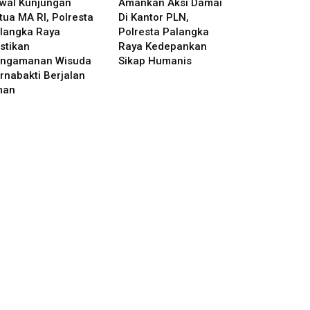
wal Kunjungan
Amankan Aksi Damai
tua MA RI, Polresta
Di Kantor PLN,
langka Raya
Polresta Palangka
stikan
Raya Kedepankan
ngamanan Wisuda
Sikap Humanis
rnabakti Berjalan
man