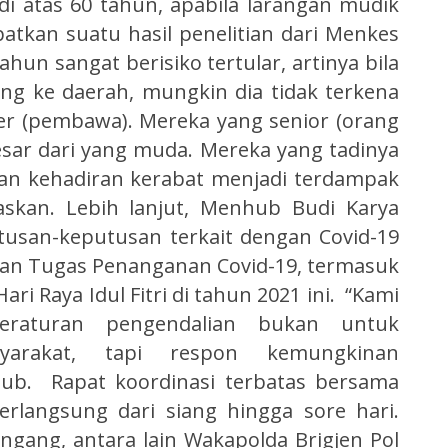
di atas 60 tahun, apabila larangan mudik
patkan suatu hasil penelitian dari Menkes
ahun sangat berisiko tertular, artinya bila
g ke daerah, mungkin dia tidak terkena
ier (pembawa). Mereka yang senior (orang
 besar dari yang muda. Mereka yang tadinya
gan kehadiran kerabat menjadi terdampak
kan. Lebih lanjut, Menhub Budi Karya
usan-keputusan terkait dengan Covid-19
uan Tugas Penanganan Covid-19, termasuk
ri Raya Idul Fitri di tahun 2021 ini. “Kami
peraturan pengendalian bukan untuk
yarakat, tapi respon kemungkinan
hub. Rapat koordinasi terbatas bersama
berlangsung dari siang hingga sore hari.
ingang, antara lain Wakapolda Brigjen Pol