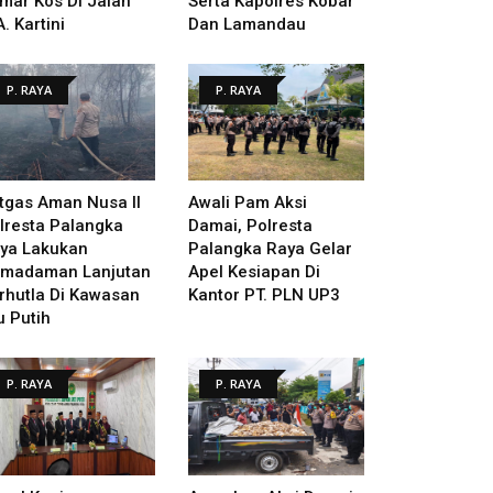
mar Kos Di Jalan
Serta Kapolres Kobar
A. Kartini
Dan Lamandau
P. RAYA
P. RAYA
tgas Aman Nusa II
Awali Pam Aksi
lresta Palangka
Damai, Polresta
ya Lakukan
Palangka Raya Gelar
madaman Lanjutan
Apel Kesiapan Di
rhutla Di Kawasan
Kantor PT. PLN UP3
u Putih
P. RAYA
P. RAYA