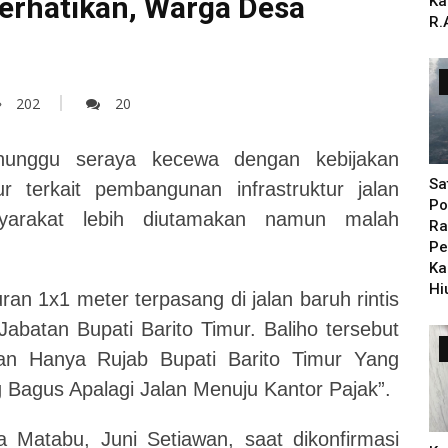
erhatikan, Warga Desa
Ka
R.
202
20
nggu seraya kecewa dengan kebijakan
Sa
 terkait pembangunan infrastruktur jalan
Po
arakat lebih diutamakan namun malah
Ra
Pe
Ka
Hi
ran 1x1 meter terpasang di jalan baruh rintis
abatan Bupati Barito Timur. Baliho tersebut
gan Hanya Rujab Bupati Barito Timur Yang
 Bagus Apalagi Jalan Menuju Kantor Pajak”.
a Matabu, Juni Setiawan, saat dikonfirmasi