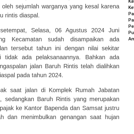
Ka
 oleh sejumlah warganya yang kesal karena
Ke
Pa
rintis diaspal.
Pa
Pe
setempat, Selasa, 06 Agustus 2024 Juni
Pu
ng Kecamatan sudah disampaikan ada
A
n tersebut tahun ini dengan nilai sekitar
ni tidak ada pelaksanaannya. Bahkan ada
gaspalan jalan Baruh Rintis telah dialihkan
diaspal pada tahun 2024.
ak saat jalan di Komplek Rumah Jabatan
pal, sedangkan Baruh Rintis yang merupakan
ajak ke Kantor Bapenda dan Samsat justru
rah dan menimbulkan genangan saat hujan