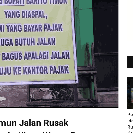
Po
amun Jalan Rusak
Id
Ru