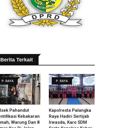
Berita Terkait
P. RAYA
P. RAYA
lsek Pahandut
Kapolresta Palangka
entifikasi Kebakaran
Raya Hadiri Sertijab
mah, Warung Dan 8
Irwasda, Karo SDM