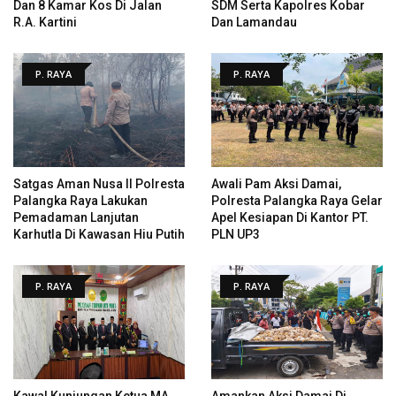
Dan 8 Kamar Kos Di Jalan
SDM Serta Kapolres Kobar
R.A. Kartini
Dan Lamandau
P. RAYA
P. RAYA
Satgas Aman Nusa II Polresta
Awali Pam Aksi Damai,
Palangka Raya Lakukan
Polresta Palangka Raya Gelar
Pemadaman Lanjutan
Apel Kesiapan Di Kantor PT.
Karhutla Di Kawasan Hiu Putih
PLN UP3
P. RAYA
P. RAYA
Kawal Kunjungan Ketua MA
Amankan Aksi Damai Di